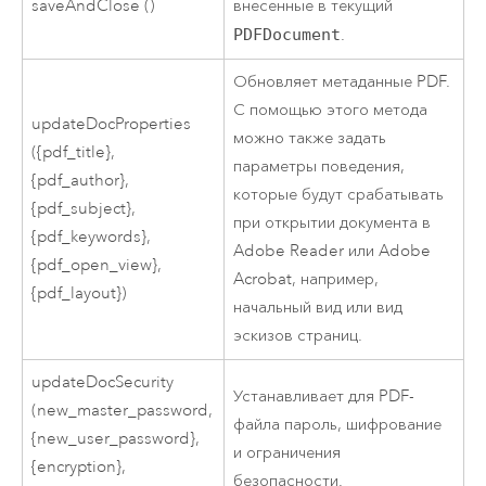
saveAndClose ()
внесенные в текущий
PDFDocument
.
Обновляет метаданные PDF.
С помощью этого метода
updateDocProperties
можно также задать
({pdf_title},
параметры поведения,
{pdf_author},
которые будут срабатывать
{pdf_subject},
при открытии документа в
{pdf_keywords},
Adobe Reader или Adobe
{pdf_open_view},
Acrobat, например,
{pdf_layout})
начальный вид или вид
эскизов страниц.
updateDocSecurity
Устанавливает для PDF-
(new_master_password,
файла пароль, шифрование
{new_user_password},
и ограничения
{encryption},
безопасности.