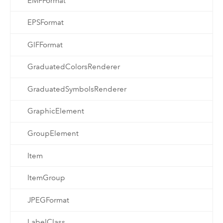
EMFFormat
EPSFormat
GIFFormat
GraduatedColorsRenderer
GraduatedSymbolsRenderer
GraphicElement
GroupElement
Item
ItemGroup
JPEGFormat
LabelClass