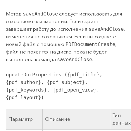
Метод
saveAndClose
следует использовать для
сохраняемых изменений. Если скрипт
завершает работу до исполнения
saveAndClose
,
изменения не сохраняются. Если вы создаете
новый файл с помощью
PDFDocumentCreate
,
файл не появится на диске, пока не будет
выполнена команда
saveAndClose
.
updateDocProperties ({pdf_title}, 
{pdf_author}, {pdf_subject}, 
{pdf_keywords}, {pdf_open_view}, 
{pdf_layout})
Тип
Параметр
Описание
данных