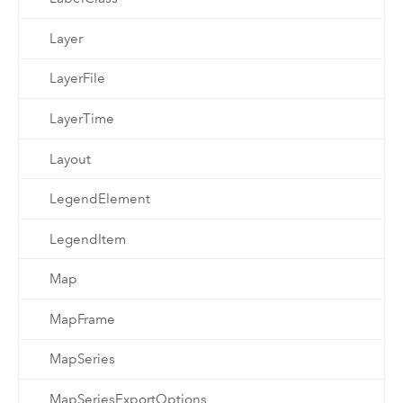
Layer
LayerFile
LayerTime
Layout
LegendElement
LegendItem
Map
MapFrame
MapSeries
MapSeriesExportOptions