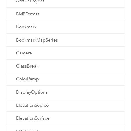
ArcGISProject
BMPFormat
Bookmark
BookmarkMapSeries
Camera
ClassBreak
ColorRamp
DisplayOptions
ElevationSource
ElevationSurface