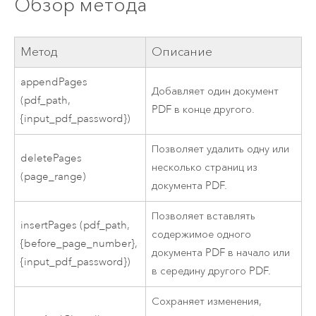
Обзор метода
Метод
Описание
appendPages
Добавляет один документ
(pdf_path,
PDF в конце другого.
{input_pdf_password})
Позволяет удалить одну или
deletePages
несколько страниц из
(page_range)
документа PDF.
Позволяет вставлять
insertPages (pdf_path,
содержимое одного
{before_page_number},
документа PDF в начало или
{input_pdf_password})
в середину другого PDF.
Сохраняет изменения,