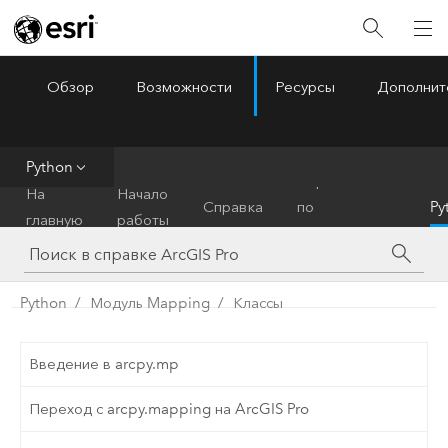
Обзор
Возможности
Ресурсы
Дополнит
ArcGIS Pro
Menu
Python
Справочник
На
Начало
Справка
по
Py
главную
работы
инструментам
Python
Модуль Mapping
Классы
Введение в arcpy.mp
Переход с arcpy.mapping на ArcGIS Pro