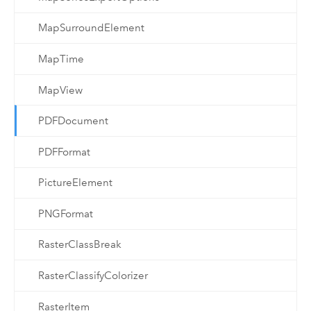
MapSurroundElement
MapTime
MapView
PDFDocument
PDFFormat
PictureElement
PNGFormat
RasterClassBreak
RasterClassifyColorizer
RasterItem