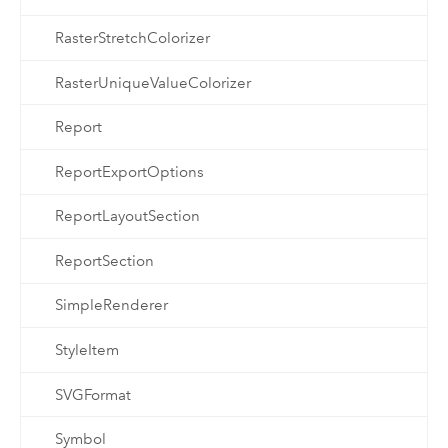
RasterStretchColorizer
RasterUniqueValueColorizer
Report
ReportExportOptions
ReportLayoutSection
ReportSection
SimpleRenderer
StyleItem
SVGFormat
Symbol