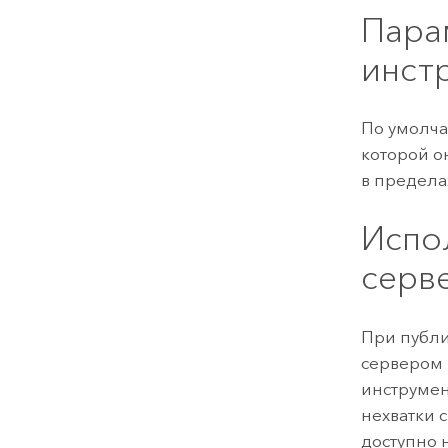
Пара
инст
По умолча
которой о
в предела
Испо
серв
При публи
сервером 
инструмен
нехватки 
доступно 