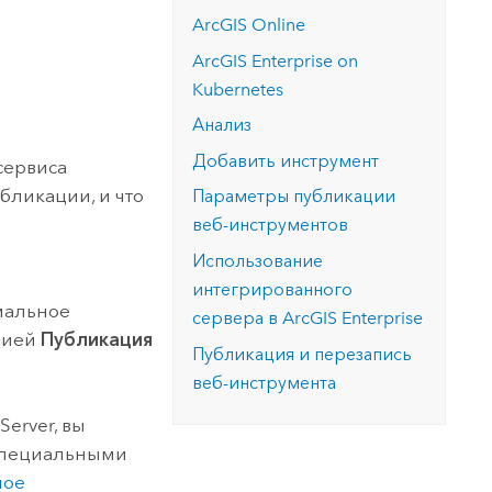
версию.
позволили провести критически важные
данных, а также для получения
ArcGIS Online
инфраструктурой
спасательные операции.
результатов, позволяющих решать
Изучить ArcGIS Pro
ArcGIS Enterprise on
сложные задачи.
Прочитать статью
Kubernetes
Изучить этот курс
Анализ
Добавить инструмент
сервиса
убликации, и что
Параметры публикации
веб-инструментов
Использование
интегрированного
имальное
сервера в
ArcGIS Enterprise
цией
Публикация
Публикация и перезапись
веб-инструмента
Server
, вы
специальными
ное