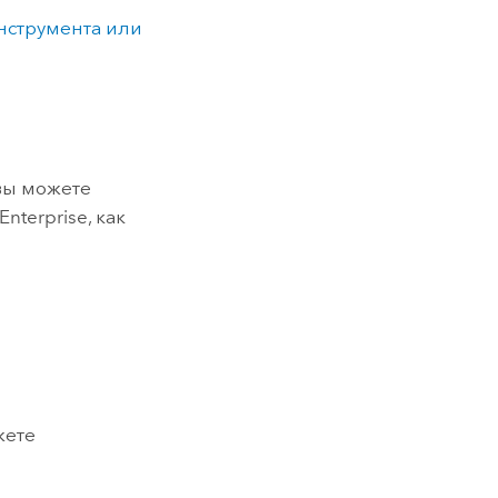
нструмента или
 вы можете
Enterprise
, как
жете