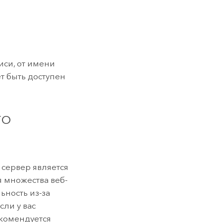
иси, от имени
т быть доступен
.
го
 сервер является
 множества веб-
ьность из-за
сли у вас
екомендуется