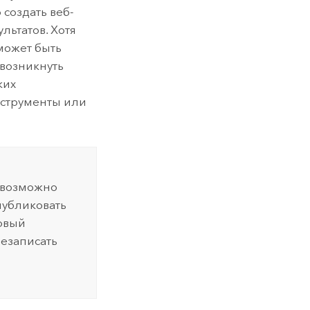
 создать веб-
льтатов. Хотя
может быть
 возникнуть
ких
нструменты или
евозможно
публиковать
овый
езаписать