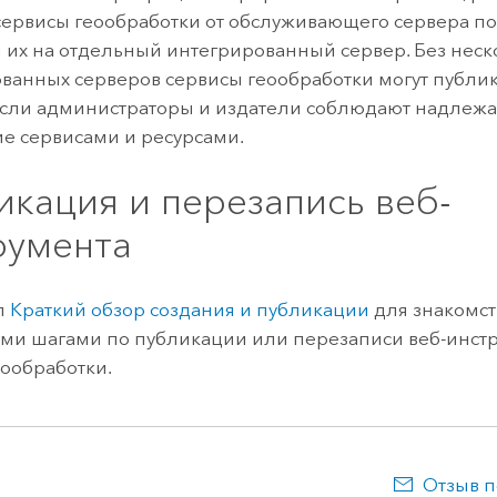
сервисы геообработки от обслуживающего сервера п
 их на отдельный интегрированный сервер. Без неск
ванных серверов сервисы геообработки могут публико
если администраторы и издатели соблюдают надлеж
е сервисами и ресурсами.
икация и перезапись веб-
румента
л
Краткий обзор создания и публикации
для знакомст
и шагами по публикации или перезаписи веб-инст
еообработки.
Отзыв п