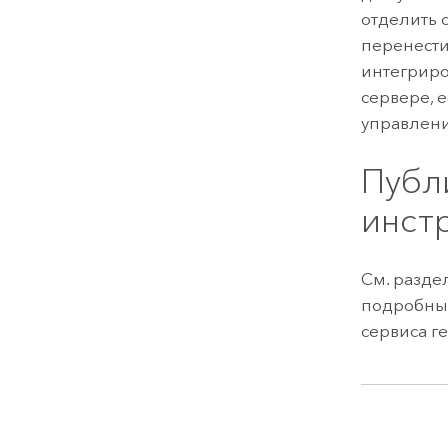
отделить 
перенести
интегриро
сервере, 
управлени
Публ
инст
См. разде
подробным
сервиса г