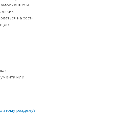
о умолчанию и
ольких
ваться на хост-
ащее
ва с
румента или
о этому разделу?