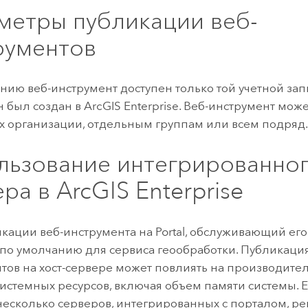
метры публикации веб-
рументов
нию веб-инструмент доступен только той учетной зап
н был создан в
ArcGIS Enterprise
. Веб-инструмент може
х организации, отдельным группам или всем подряд
льзование интегрированно
ера в
ArcGIS Enterprise
кации веб-инструмента на
Portal
, обслуживающий его
по умолчанию для сервиса геообработки. Публикация
тов на хост-сервере может повлиять на производител
системных ресурсов, включая объем памяти системы. Е
несколько серверов, интегрированных с порталом, р