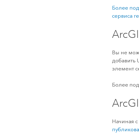
Более под
сервиса г
ArcGI
Вы не мож
добавить 
элемент с
Более по
ArcGI
Начиная с
публикова