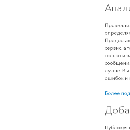
Анал
Проанализ
определяе
Предостав
сервис, а
только из
сообщения
лучше. Вы
ошибок и 
Более под
Доба
Публикуя 