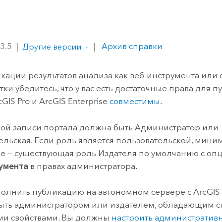
ление
Вода
технологий
 3.5
|
|
Архив справки
Другие версии
Все истории
кации результатов анализа как веб-инструмента или 
ки убедитесь, что у вас есть достаточные права для п
cGIS Pro
и
ArcGIS Enterprise
совместимы
.
ой записи портала должна быть Администратор или
ельская. Если роль является пользовательской, мин
е — существующая роль Издателя по умолчанию с оп
умента
в правах администратора.
олнить публикацию на автономном сервере с
ArcGIS 
ыть администратором или издателем, обладающим 
ми свойствами. Вы должны
настроить административ