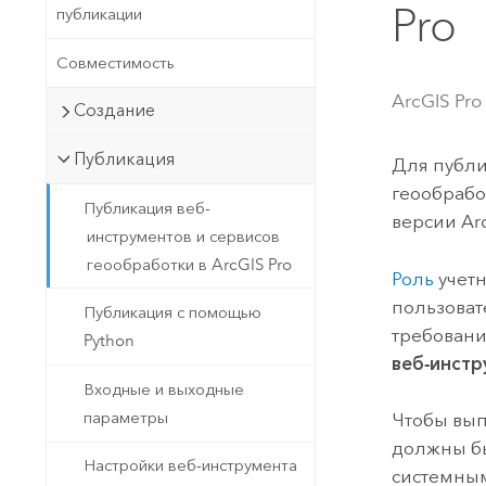
Государственное управ
Pro
публикации
Фундаментальная система для
ГИС и картографии
Природные ресурсы
Совместимость
Технология Developer
ArcGIS Pro
Создание
Создание картографических
Все отрасли
приложений и приложений
Публикация
Для публи
пространственного анализа
геообработ
Публикация веб-
версии
Ar
инструментов и сервисов
Все продукты
геообработки в ArcGIS Pro
Роль
учетн
пользоват
Публикация с помощью
требовани
Python
веб-инстр
Входные и выходные
параметры
Чтобы вып
должны б
Настройки веб-инструмента
системны