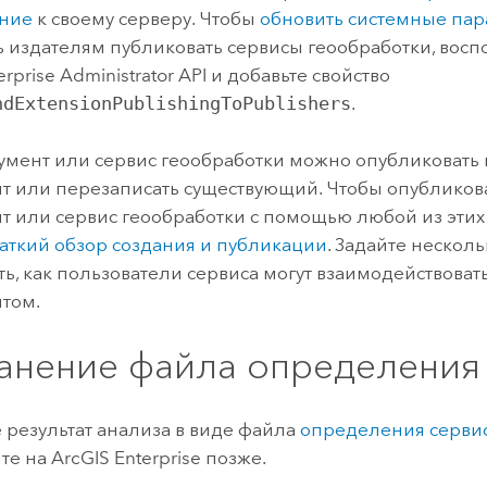
ние
к своему серверу. Чтобы
обновить системные па
 издателям публиковать сервисы геообработки, восп
erprise Administrator API
и добавьте свойство
ndExtensionPublishingToPublishers
.
умент или сервис геообработки можно опубликовать 
т или перезаписать существующий. Чтобы опубликова
т или сервис геообработки с помощью любой из этих 
аткий обзор создания и публикации
. Задайте несколь
ь, как пользователи сервиса могут взаимодействовать
том.
анение файла определения
 результат анализа в виде файла
определения серви
те на
ArcGIS Enterprise
позже.