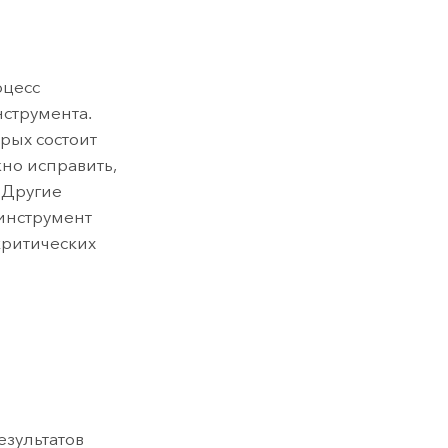
оцесс
струмента.
рых состоит
но исправить,
 Другие
инструмент
критических
езультатов