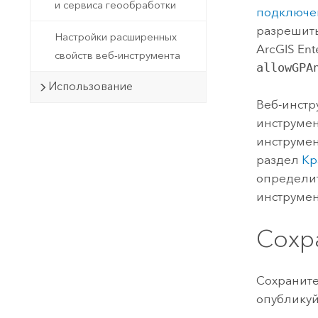
и сервиса геообработки
подключе
разрешить
Настройки расширенных
ArcGIS Ent
свойств веб-инструмента
allowGPA
Использование
Веб-инстр
инструмен
инструмен
раздел
Кр
определит
инструмен
Сохр
Сохраните
опубликуй