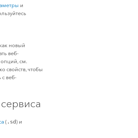
раметры
и
ользуйтесь
как новый
ть веб-
опций, см.
ко свойств, чтобы
 с веб-
 сервиса
са
(
.sd
) и