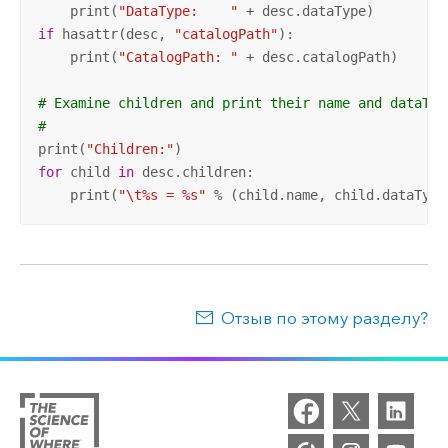
    print(
"DataType:    "
if
 hasattr(desc, 
"catalogPath"
):

    print(
"CatalogPath: "
 + desc.catalogPath)

# Examine children and print their name and dataTyp
#
print(
"Children:"
for
 child 
in
 desc.children:

    print(
"\t%s = %s"
 % (child.name, child.dataType
Отзыв по этому разделу?