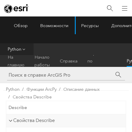
Обзор
Возможности
Ресурсы
Дополнит
ArcGIS Pro
Menu
Python
Справочник
На
Начало
Справка
по
Py
главную
работы
инструментам
Python
Функции ArcPy
Описание данных
Свойства Describe
Describe
Свойства Describe