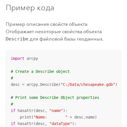
Пример кода
Пример описания свойств объекта
Отображает некоторые свойства объекта
Describe
для файловой базы геоданных.
import
 arcpy

# Create a Describe object
#
desc = arcpy.Describe(
"C:/Data/chesapeake.gdb"
)

# Print some Describe Object properties
#
if
 hasattr(desc, 
"name"
):

    print(
"Name:        "
if
 hasattr(desc, 
"dataType"
):
