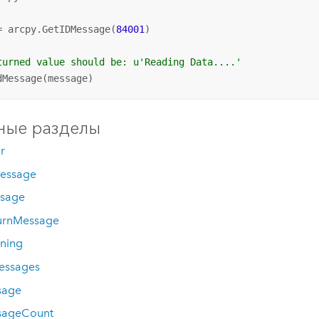
= arcpy.GetIDMessage(
84001
)

turned value should be: u'Reading Data....'
dMessage(message)
ные разделы
r
essage
sage
urnMessage
ning
essages
sage
sageCount