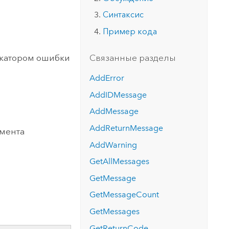
версию.
позволили провести критически важные
данных, а также для получения
инфраструктурой
Синтаксис
спасательные операции.
результатов, позволяющих решать
Изучить ArcGIS Pro
сложные задачи.
Пример кода
Прочитать статью
Изучить этот курс
икатором ошибки
Связанные разделы
AddError
AddIDMessage
AddMessage
AddReturnMessage
умента
AddWarning
GetAllMessages
GetMessage
GetMessageCount
GetMessages
GetReturnCode