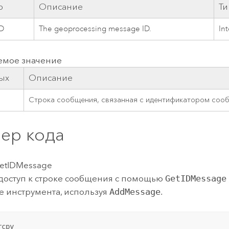
р
Описание
Ти
D
The geoprocessing message ID.
In
емое значение
ых
Описание
Строка сообщения, связанная с идентификатором соо
ер кода
etIDMessage
доступ к строке сообщения с помощью
GetIDMessage
 инструмента, используя
AddMessage
.
cpy
