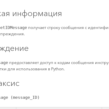
ление
Вода
технологий
кая информация
Все истории
GetIDMessage
получает строку сообщения с идентиф
упреждения.
ждение
sage
предоставляет доступ к кодам сообщения инстр
тки для использования в
Python
.
аксис
sage (message_ID)