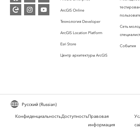
тестирова
ArcGIS Online
пользоват
Технология Developer
Сеть моло
ArcGIS Location Platform
специалист
Esri Store
События
Центр архитектуры ArcGIS
Русский (Russian)
Конфиденциальность
Доступность
Правовая
Ус
информация
са