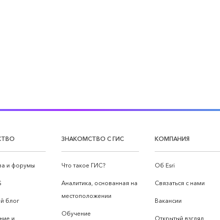
СТВО
ЗНАКОМСТВО С ГИС
КОМПАНИЯ
а и форумы
Что такое ГИС?
Об Esri
S
Аналитика, основанная на
Связаться с нами
местоположении
й блог
Вакансии
Обучение
ние и
Открытый взгляд