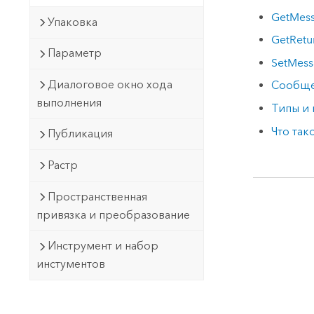
GetMes
Упаковка
GetRet
Параметр
SetMess
Диалоговое окно хода
Сообще
выполнения
Типы и
Что так
Публикация
Растр
Пространственная
привязка и преобразование
Инструмент и набор
инстументов