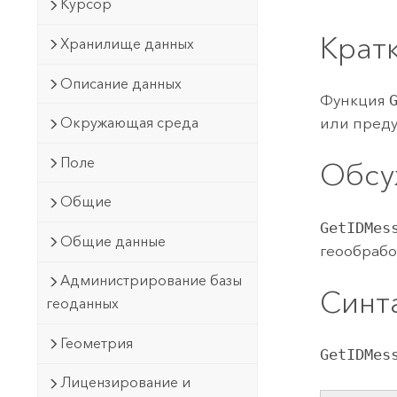
Государственное управ
Курсор
Фундаментальная система для
ГИС и картографии
Крат
Природные ресурсы
Хранилище данных
Технология Developer
Описание данных
Создание картографических
Функция
Все отрасли
приложений и приложений
или пред
Окружающая среда
пространственного анализа
Поле
Обсу
Общие
Все продукты
GetIDMes
Общие данные
геообрабо
Администрирование базы
Синт
геоданных
Геометрия
GetIDMes
Лицензирование и