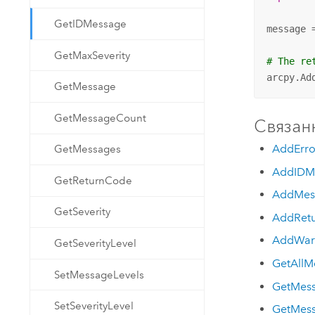
GetIDMessage
message 
GetMaxSeverity
# The re
arcpy.Ad
GetMessage
GetMessageCount
Связан
AddErro
GetMessages
AddIDM
GetReturnCode
AddMes
GetSeverity
AddRet
AddWar
GetSeverityLevel
GetAllM
SetMessageLevels
GetMes
SetSeverityLevel
GetMes