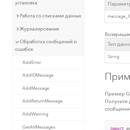
установка
Парамет
Работа со списками данных
message_I
Журналирование
Возвраща
Обработка сообщений и
Тип данн
ошибок
String
AddError
Прим
AddIDMessage
AddMessage
Пример G
Получите 
AddReturnMessage
сообщение
AddWarning
GetAllMessages
import
 ar