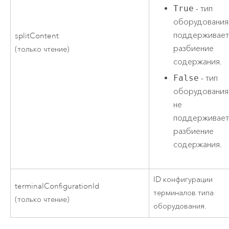
True
- тип
оборудования
поддерживае
splitContent
разбиение
(только чтение)
содержания.
False
- тип
оборудования
не
поддерживае
разбиение
содержания.
ID конфигурации
terminalConfigurationId
терминалов типа
(только чтение)
оборудования.