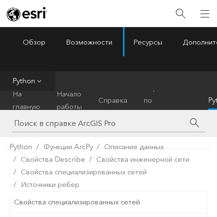
Обзор
Возможности
Ресурсы
Дополнит
ArcGIS Pro
Menu
Python
Справочник
На
Начало
Справка
по
Py
главную
работы
инструментам
Python
Функции ArcPy
Описание данных
Свойства Describe
Свойства инженерной сети
Свойства специализированных сетей
Источники ребер
Свойства специализированных сетей