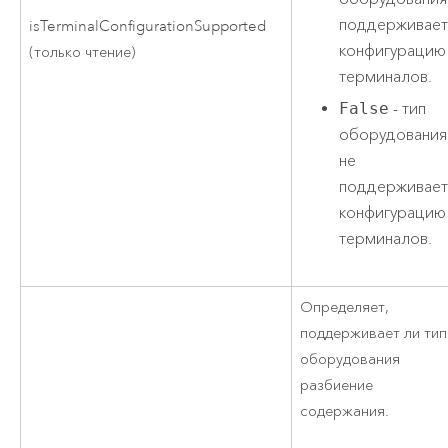
поддерживае
isTerminalConfigurationSupported
конфигурацию
(только чтение)
терминалов.
False
- тип
оборудования
не
поддерживае
конфигурацию
терминалов.
Определяет,
поддерживает ли тип
оборудования
разбиение
содержания.