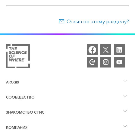
Отзыв по этому разделу?
ARCGIS
СООБЩЕСТВО
Обзор ArcGIS
ЗНАКОМСТВО С ГИС
Сообщества и форумы
Картография
КОМПАНИЯ
Что такое ГИС?
Блог ArcGIS
ArcGIS Pro