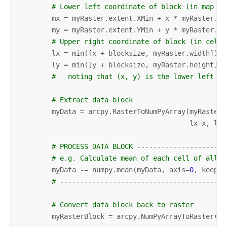
# Lower left coordinate of block (in map un
        mx = myRaster.extent.XMin + x * myRaster.mea
        my = myRaster.extent.YMin + y * myRaster.mea
# Upper right coordinate of block (in cells
        lx = min([x + blocksize, myRaster.width])

        ly = min([y + blocksize, myRaster.height])

#   noting that (x, y) is the lower left co
# Extract data block
        myData = arcpy.RasterToNumPyArray(myRaster,
                                          lx-x, ly-y
# PROCESS DATA BLOCK ----------------------
# e.g. Calculate mean of each cell of all b
        myData -= numpy.mean(myData, axis=
0
, keepdi
# -----------------------------------------
# Convert data block back to raster
        myRasterBlock = arcpy.NumPyArrayToRaster(my