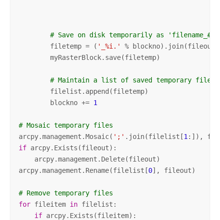
                                                 my
                                                 my
# Save on disk temporarily as 'filename_#.e
        filetemp = (
'_%i.'
 % blockno).join(fileout.
        myRasterBlock.save(filetemp)

# Maintain a list of saved temporary files
        filelist.append(filetemp)

        blockno += 
1
# Mosaic temporary files
arcpy.management.Mosaic(
';'
.join(filelist[
1
:]), fil
if
 arcpy.Exists(fileout):

    arcpy.management.Delete(fileout)

arcpy.management.Rename(filelist[
0
], fileout)

# Remove temporary files
for
 fileitem 
in
 filelist:

if
 arcpy.Exists(fileitem):
