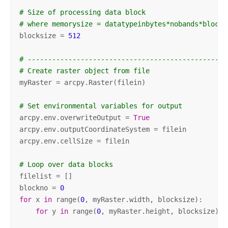
# Size of processing data block
# where memorysize = datatypeinbytes*nobands*blocks
blocksize = 
512
# -------------------------------------------------
# Create raster object from file
myRaster = arcpy.Raster(filein)

# Set environmental variables for output
arcpy.env.overwriteOutput = 
True
arcpy.env.outputCoordinateSystem = filein

arcpy.env.cellSize = filein

# Loop over data blocks
filelist = []

blockno = 
0
for
 x 
in
 range(
0
, myRaster.width, blocksize):

for
 y 
in
 range(
0
, myRaster.height, blocksize):
