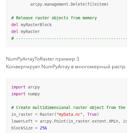
        arcpy.management.Delete(fileitem)

# Release raster objects from memory
del
del
# -------------------------------------------------
NumPyArrayToRaster пример 3
Конвертирует NumPyArray в многомерный растр.
import
import
 numpy

# Create multidimensional raster object from the Ne
in_raster = Raster(
"myData.nc"
, 
True
)

lowerLeft = arcpy.Point(in_raster.extent.XMin, in_ra
blockSize = 
256