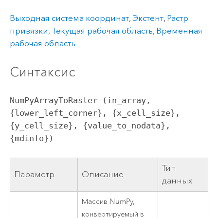
Выходная система координат
,
Экстент
,
Растр
привязки
,
Текущая рабочая область
,
Временная
рабочая область
Синтаксис
NumPyArrayToRaster (in_array, 
{lower_left_corner}, {x_cell_size}, 
{y_cell_size}, {value_to_nodata}, 
{mdinfo})
Тип
Параметр
Описание
данных
Массив NumPy,
конвертируемый в