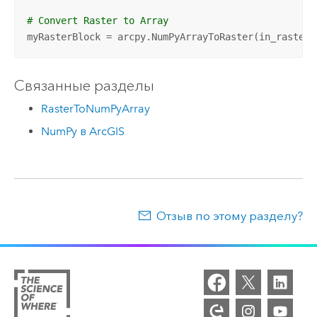
# Convert Raster to Array 
myRasterBlock = arcpy.NumPyArrayToRaster(in_raster,
Связанные разделы
RasterToNumPyArray
NumPy в ArcGIS
Отзыв по этому разделу?