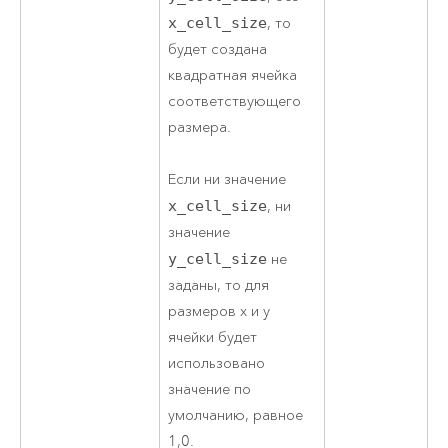
x_cell_size
, то
будет создана
квадратная ячейка
соответствующего
размера.
Если ни значение
x_cell_size
, ни
значение
y_cell_size
не
заданы, то для
размеров x и y
ячейки будет
использовано
значение по
умолчанию, равное
1,0.