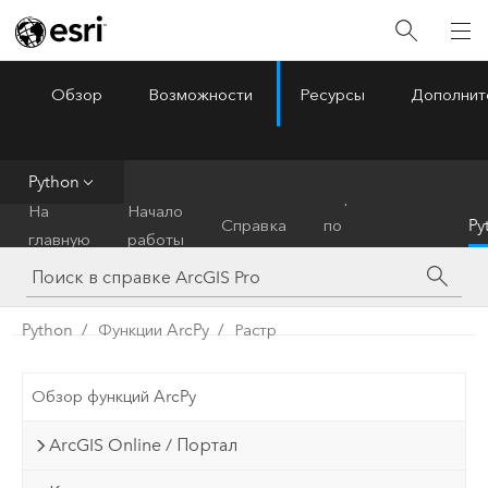
Обзор
Возможности
Ресурсы
Дополнит
ArcGIS Pro
Menu
Python
Справочник
На
Начало
Справка
по
Py
главную
работы
инструментам
Python
Функции ArcPy
Растр
Обзор функций ArcPy
ArcGIS Online / Портал