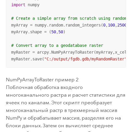
import
 numpy

# Create a simple array from scratch using random v
myArray = numpy.random.random_integers(
0
,
100
,
2500
)

myArray.shape = (
50
,
50
)

# Convert array to a geodatabase raster
myRaster = arcpy.NumPyArrayToRaster(myArray,x_cell_
myRaster.save(
"C:/output/fgdb.gdb/myRandomRaster"
)
NumPyArrayToRaster пример 2
Поблочная обработка входного
многоканального растра и расчет статистики для
ячеек по каналам. Этот скрипт преобразует
многоканальный растр в трехмерный массив
NumPy и обрабатывает массив, разделяя его на
блоки данных. Затем он вычисляет среднее