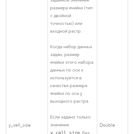
заданное значение
размера ячейки (тип:
с двойной
точностью) или
входной растр.
Когда набор данных
задан, размер
ячейки этого набора
данных по оси x
используется в
качестве размера
ячейки по оси y
выходного растра.
Если задано только
значение
y_cell_size
Double
y_cell_size
, без