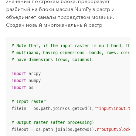
значений по строкам блока, преобразует
разбитый на блоки массив NumPy в растр и
объединяет каналы посредством мозаики.
Создан новый многоканальный растр.
# Note that, if the input raster is multiband, the 
# multiband, having dimensions (bands, rows, column
# have dimensions (rows, columns).
import
import
import
 os

# Input raster
filein = os.path.join(os.getcwd(),
r"input\input.tif
# Output raster (after processing)
fileout = os.path.join(os.getcwd(),
r"output\blockpr