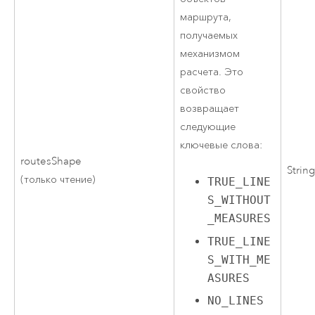
маршрута,
получаемых
механизмом
расчета. Это
свойство
возвращает
следующие
ключевые слова:
routesShape
Strin
(только чтение)
TRUE_LINE
S_WITHOUT
_MEASURES
TRUE_LINE
S_WITH_ME
ASURES
NO_LINES