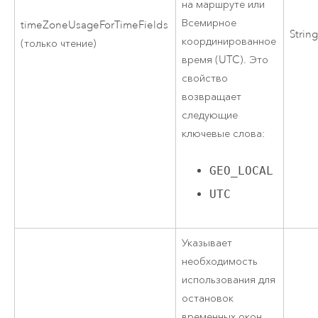
на маршруте или
Всемирное
timeZoneUsageForTimeFields
Strin
координированное
(только чтение)
время (UTC). Это
свойство
возвращает
следующие
ключевые слова:
GEO_LOCAL
UTC
Указывает
необходимость
использования для
остановок
временных окон.