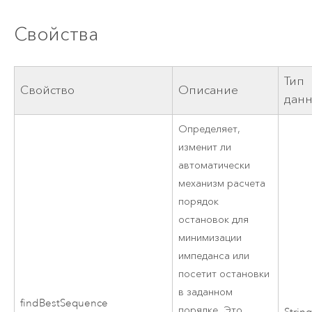
Свойства
Тип
Свойство
Описание
дан
Определяет,
изменит ли
автоматически
механизм расчета
порядок
остановок для
минимизации
импеданса или
посетит остановки
в заданном
findBestSequence
порядке. Это