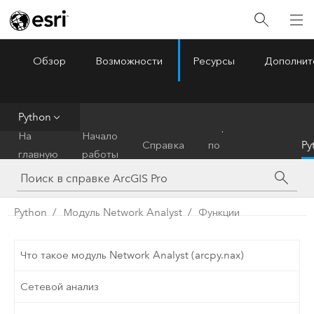
Обзор
Возможности
Ресурсы
Дополнит
ArcGIS Pro
Menu
Python
Справочник
На
Начало
Справка
по
Py
главную
работы
инструментам
Python
Модуль Network Analyst
Функции
Что такое модуль Network Analyst (arcpy.nax)
Сетевой анализ