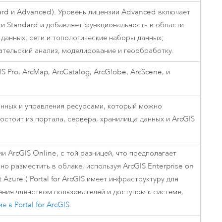
dard и Advanced). Уровень лицензии Advanced включает
 и Standard и добавляет функциональность в области
данных; сети и топологические наборы данных;
тельский анализ, моделирование и геообработку.
IS Pro
,
ArcMap
,
ArcCatalog
,
ArcGlobe
,
ArcScene
, и
анных и управления ресурсами, который можно
состоит из портала, сервера, хранилища данных и
ArcGIS
ции
ArcGIS Online
, с той разницей, что предполагает
но разместить в облаке, используя
ArcGIS Enterprise on
t Azure
.)
Portal for ArcGIS
имеет инфраструктуру для
ения членством пользователей и доступом к системе,
ие в
Portal for ArcGIS
.