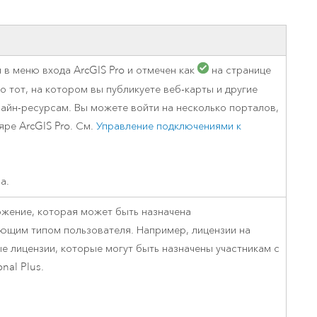
версию.
позволили провести критически важные
данных, а также для получения
инфраструктурой
спасательные операции.
результатов, позволяющих решать
Изучить ArcGIS Pro
сложные задачи.
Прочитать статью
Изучить этот курс
 в меню входа
ArcGIS Pro
и отмечен как
на странице
то тот, на котором вы публикуете веб-карты и другие
лайн-ресурсам. Вы можете войти на несколько порталов,
ляре
ArcGIS Pro
. См.
Управление подключениями к
а.
ожение, которая может быть назначена
ующим типом пользователя. Например, лицензии на
е лицензии, которые могут быть назначены участникам с
onal Plus
.