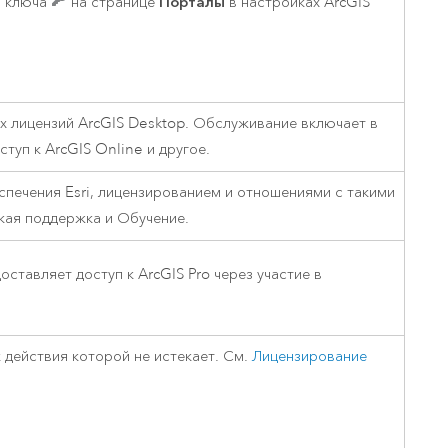
Порталы
м ключа
на странице
в настройках
ArcGIS
х лицензий
ArcGIS Desktop
. Обслуживание включает в
ступ к
ArcGIS Online
и другое.
еспечения
Esri
, лицензированием и отношениями с такими
ская поддержка и Обучение.
оставляет доступ к
ArcGIS Pro
через участие в
к действия которой не истекает. См.
Лицензирование