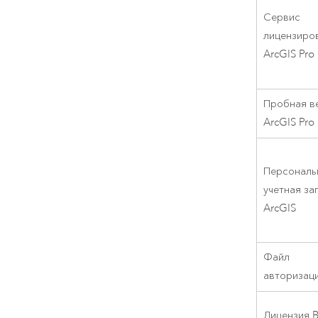
Сервис
лицензиро
ArcGIS Pro
Пробная в
ArcGIS Pro
Персональ
учетная за
ArcGIS
Файл
авторизац
Лицензия B