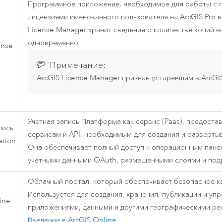
Программное приложение, необходимое для работы с 
лицензиями именованного пользователя на
ArcGIS Pro
License Manager
хранит сведения о количестве копий 
одновременно.
ense
Примечание:
ArcGIS License Manager
признан устаревшим в
ArcGI
Учетная запись Платформа как сервис (Paas), предост
пись
сервисам и API, необходимым для создания и разверты
ation
Она обеспечивает полный доступ к операционным панел
учетными данными OAuth, размещенными слоями и под
Облачный портал, который обеспечивает безопасное ка
Используется для создания, хранения, публикации и у
ine
приложениями, данными и другими географическими рес
Введение в
ArcGIS Online
.