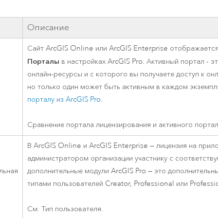
ление
Вода
технологий
Описание
Все истории
Сайт
ArcGIS Online
или
ArcGIS Enterprise
отображается
Порталы
в настройках
ArcGIS Pro
. Активный портал - э
онлайн-ресурсы и с которого вы получаете доступ к он
но только один может быть активным в каждом экземп
порталу из
ArcGIS Pro
.
Сравнение портала лицензирования и активного портал
В
ArcGIS Online
и
ArcGIS Enterprise
— лицензия на прил
администратором организации участнику с соответств
льная
дополнительные модули
ArcGIS Pro
— это дополнительны
типами пользователей
Creator
,
Professional
или
Professi
См. Тип пользователя.