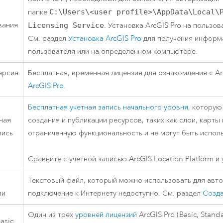
папке
C:\Users\<user profile>\AppData\Local\
вания
Licensing Service
. Установка
ArcGIS Pro
на пользов
См. раздел
Установка
ArcGIS Pro
для получения информа
пользователя или на определенном компьютере.
ерсия
Бесплатная, временная лицензия для ознакомления с
Ar
ArcGIS Pro
.
Бесплатная учетная запись начального уровня
, которую
ная
создания и публикации ресурсов, таких как слои, карт
пись
ограниченную функциональность и не могут быть испол
Сравните с учетной записью
ArcGIS Location Platform
и 
Текстовый файл, который можно использовать для авто
ии
подключение к Интернету недоступно. См. раздел
Созда
Один из трех
уровней лицензий
ArcGIS Pro
(Basic, Stand
asic