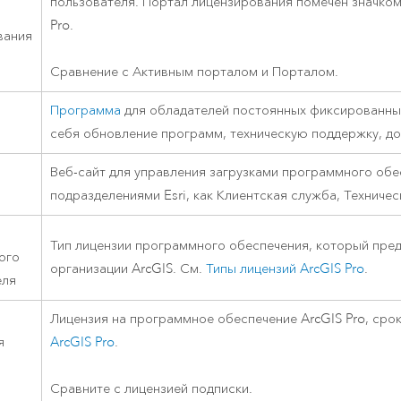
пользователя. Портал лицензирования помечен значко
Pro
.
вания
Сравнение с Активным порталом и Порталом.
Программа
для обладателей постоянных фиксированны
а
себя обновление программ, техническую поддержку, до
Веб-сайт для управления загрузками программного об
подразделениями
Esri
, как Клиентская служба, Техниче
Тип лицензии программного обеспечения, который пред
ого
организации ArcGIS. См.
Типы лицензий
ArcGIS Pro
.
еля
Лицензия на программное обеспечение
ArcGIS Pro
, сро
я
ArcGIS Pro
.
Сравните с лицензией подписки.