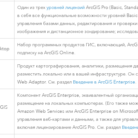
Один из трех
уровней лицензий
ArcGIS Pro
(Basic, Stan
в себя все функциональные возможности уровней Basic
управления базами данных, редактирования и проверки 
изображения и дистанционное зондирование; исследова
Набор программных продуктов ГИС, включающий,
ArcG
ktop
подписку на
ArcGIS Online
.
Продукт картографирования, аналитики, размещения д
разместить локально или в вашей инфраструктуре. Он 
Web Adaptor
. См. раздел
Введение в
ArcGIS Enterprise
.
Компонент
ArcGIS Enterprise
, эквивалентный организа
размещение на локальных компьютерах. (Его также мож
cGIS
Amazon Web Services
или
ArcGIS Enterprise on Microsof
управления веб-картами и данными, а также для управл
включая лицензирование
ArcGIS Pro
. См. раздел
Введен