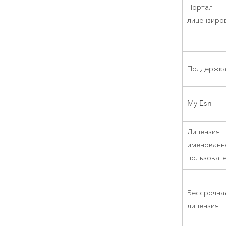
Портал
лицензиро
Поддержк
My Esri
Лицензия
именованн
пользоват
Бессрочна
лицензия