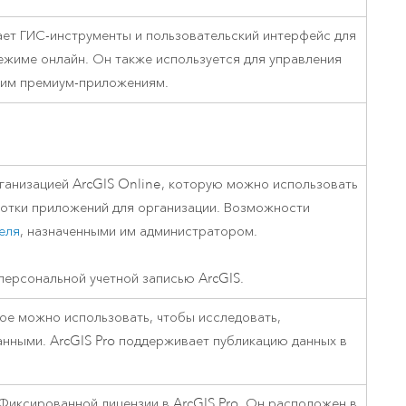
ет ГИС-инструменты и пользовательский интерфейс для
ежиме онлайн. Он также используется для управления
гим премиум-приложениям.
рганизацией
ArcGIS Online
, которую можно использовать
аботки приложений для организации. Возможности
еля
, назначенными им администратором.
персональной учетной записью ArcGIS.
е можно использовать, чтобы исследовать,
данными.
ArcGIS Pro
поддерживает публикацию данных в
 Фиксированной лицензии в
ArcGIS Pro
. Он расположен в