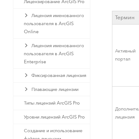
Государственное управ
Лицензирование ArcGIS Pro
Фундаментальная система для
ГИС и картографии
Природные ресурсы
Лицензия именованного
Термин
пользователя в ArcGIS
Технология Developer
Online
Создание картографических
Все отрасли
приложений и приложений
Лицензия именованного
пространственного анализа
Активный
пользователя в ArcGIS
портал
Enterprise
Все продукты
Фиксированная лицензия
Плавающие лицензии
Типы лицензий ArcGIS Pro
Дополните
лицензия
Уровни лицензий ArcGIS Pro
Создание и использование
файлов лицензии