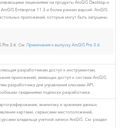
плавающими лицензиями на продукты
ArcGIS Desktop
и
в
ArcGIS Enterprise
11.3
и более ранних версий.
ArcGIS
настольных приложений, которые могут быть запущены
S Pro 3.6
. См.
Примечания к выпуску
ArcGIS Pro 3.6
.
авляющая разработчикам доступ к инструментам,
вания приложений, имеющих доступ к системе ArcGIS.
ям разработчика для управления ключами API,
робными сведениями подписки разработчика.
ртографирование, аналитику и хранение данных.
правления картами, сервисами местоположений,
урсами владельца учетной записи ArcGIS. См. раздел