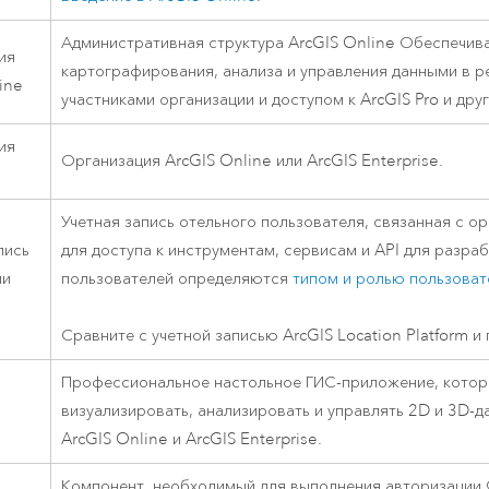
Административная структура
ArcGIS Online
Обеспечива
ия
картографирования, анализа и управления данными в р
ine
участниками организации и доступом к
ArcGIS Pro
и дру
ия
Организация
ArcGIS Online
или
ArcGIS Enterprise
.
Учетная запись отельного пользователя, связанная с о
пись
для доступа к инструментам, сервисам и API для разр
ии
пользователей определяются
типом и ролью пользоват
Сравните с учетной записью
ArcGIS Location Platform
и 
Профессиональное настольное ГИС-приложение, которо
визуализировать, анализировать и управлять 2D и 3D-
ArcGIS Online
и
ArcGIS Enterprise
.
Компонент, необходимый для выполнения авторизации