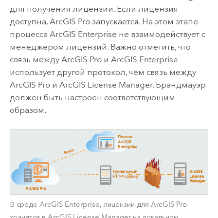
для получения лицензии. Если лицензия
доступна,
ArcGIS Pro
запускается. На этом этапе
процесса
ArcGIS Enterprise
не взаимодействует с
менеджером лицензий. Важно отметить, что
связь между
ArcGIS Pro
и
ArcGIS Enterprise
использует другой протокол, чем связь между
ArcGIS Pro
и
ArcGIS License Manager
. Брандмауэр
должен быть настроен соответствующим
образом.
В среде
ArcGIS Enterprise
, лицензии для
ArcGIS Pro
хранятся в
ArcGIS License Manager
на локальном