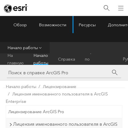
Обзор
Возможности
Ресурсы
Дополнит
ArcGIS Pro
Menu
Начало работы
Справочник
На
Начало
Справка
по
Py
главную
работы
инструментам
Начало работы
Лицензирование
Лицензия именованного пользователя в ArcGIS
Enterprise
Лицензирование ArcGIS Pro
Лицензия именованного пользователя в ArcGIS