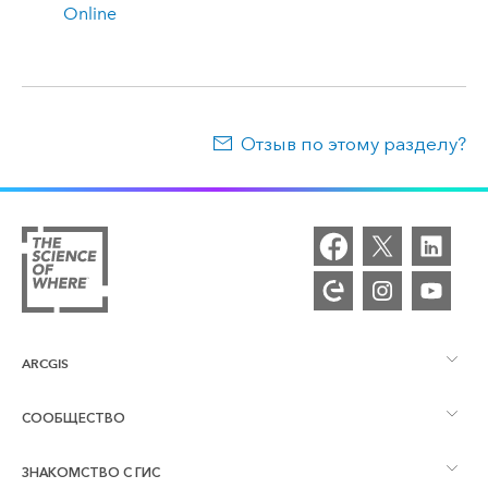
Online
Отзыв по этому разделу?
ARCGIS
СООБЩЕСТВО
Обзор ArcGIS
ЗНАКОМСТВО С ГИС
Сообщества и форумы
Картография