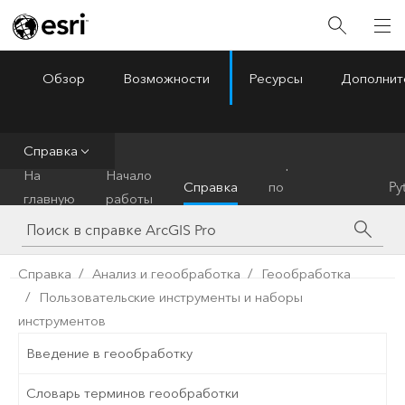
Обзор
Возможности
Ресурсы
Дополнит
ArcGIS Pro
Menu
Справка
Справочник
На
Начало
Справка
по
Py
главную
работы
инструментам
Справка
Анализ и геообработка
Геообработка
Пользовательские инструменты и наборы
инструментов
Введение в геообработку
Словарь терминов геообработки