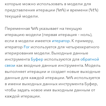
которые можно использовать в модели для
представления итерации (
%n%
) и времени (
%t%
)
текущей модели.
Переменная
%n%
указывает на текущую
итерацию модели (первая итерация – ноль),
если в модели имеется
итератор
. К примеру,
итератор
For
используется для четырехкратного
итерирования модели. Выходные данные
инструмента
Буфер
используются для
обратной
связи
как входные данные инструмента. Модель
выполняет итерации и создает новые выходные
данные для каждой итерации.
%n%
используется
в имени выходных данных инструмента
Буфер
,
чтобы задать новое имя выходным данным от
каждой итерации.