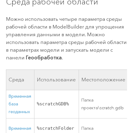
Среда рабочей области
Можно использовать четыре параметра среды
рабочей области в
ModelBuilder
для упрощения
управления данными в модели. Можно
использовать параметра среды рабочей области
в параметрах модели и запускать модели с
панели
Геообработка
.
Среда
Использование
Местоположение
Временная
Папка
база
%scratchGDB%
проекта\scratch.gdb
геоданных
Временная
%scratchFolder
Папка