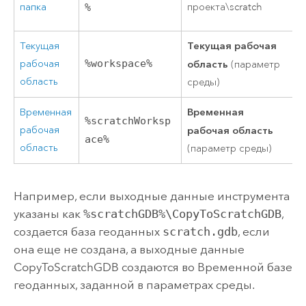
папка
проекта\scratch
%
Текущая рабочая
Текущая
рабочая
%workspace%
область
(параметр
область
среды)
Временная
Временная
%scratchWorksp
рабочая
рабочая область
ace%
область
(параметр среды)
Например, если выходные данные инструмента
указаны как
%scratchGDB%\CopyToScratchGDB
,
создается база геоданных
scratch.gdb
, если
она еще не создана, а выходные данные
CopyToScratchGDB создаются во Временной базе
геоданных, заданной в параметрах среды.