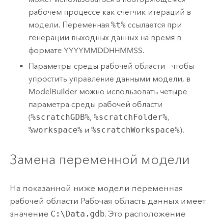
рабочем процессе как счетчик итераций в
модели. Переменная
%t%
ссылается при
генерации выходных данных на время в
формате YYYYMMDDHHMMSS.
Параметры среды рабочей области - чтобы
упростить управление данными модели, в
ModelBuilder
можно использовать четыре
параметра среды рабочей области
(
%scratchGDB%
,
%scratchFolder%
,
%workspace%
и
%scratchWorkspace%
).
Замена переменной модели
На показанной ниже модели переменная
рабочей области
Рабочая область данных
имеет
значение
C:\Data.gdb
. Это расположение