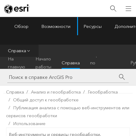
Обзор
Возможности
Ресурсы
Дополнит
ArcGIS Pro
Menu
Справка
Справочник
На
Начало
Справка
по
Py
главную
работы
инструментам
Справка
Анализ и геообработка
Геообработка
Общий доступ к геообработке
Публикация анализа с помощью веб-инструментов или
сервисов геообработки
Использование
Веб-инструменты и сервисы геообработки.