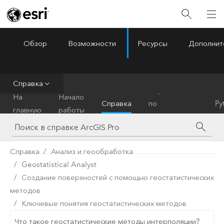
Обзор
Возможности
Ресурсы
Дополнит
ArcGIS Pro
Menu
Справка
Справочник
На
Начало
Справка
по
Py
главную
работы
инструментам
Справка
Анализ и геообработка
Geostatistical Analyst
Создание поверхностей с помощью геостатистических
методов
Ключевые понятия геостатистических методов
Что такое геостатистические методы интерполяции?