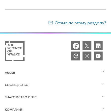
Отзыв по этому разделу?
ARCGIS
СООБЩЕСТВО
Обзор ArcGIS
ЗНАКОМСТВО С ГИС
Сообщества и форумы
Картография
КОМПАНИЯ
Что такое ГИС?