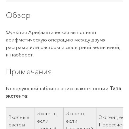
Обзор
Функция Арифметическая выполняет
арифметическую операцию между двумя
растрами или растром и скалярной величиной,
и наоборот.
Примечания
В следующей таблице описываются опции
Типа
экстента
:
Экстент,
Экстент,
Входные
Экстент, есл
если
если
растры
Пересечени
Первый
Последний