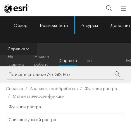
Обзор
Возможности
Ресурсы
Дополнит
ArcGIS Pro
Menu
Справка
Справочник
На
Начало
Справка
по
Py
главную
работы
инструментам
Справка
Анализ и геообработка
Функции растра
Математические функции
Функции растра
Список функций растра