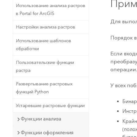
Прим
Использование анализа растров
в Portal for ArcGIS
Для выпол
Настройки анализа растров
Порядок в
Использование шаблонов
обработки
Если вход
преобразу
Пользовательские функции
операции
растра
Развертывание растровых
У всех по
функций Python
Бинар
Устаревшие растровые функции
Инстр
Функции анализа
Крайн
(поло
Функции оформления