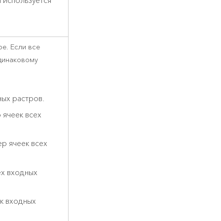
 используется
е. Если все
одинаковому
ных растров.
 ячеек всех
р ячеек всех
ех входных
к входных