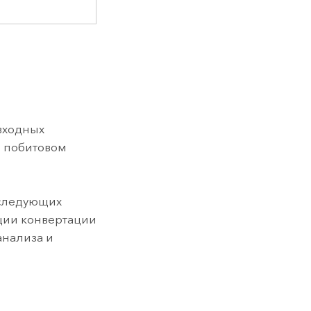
входных
в побитовом
 следующих
ации конвертации
 анализа и