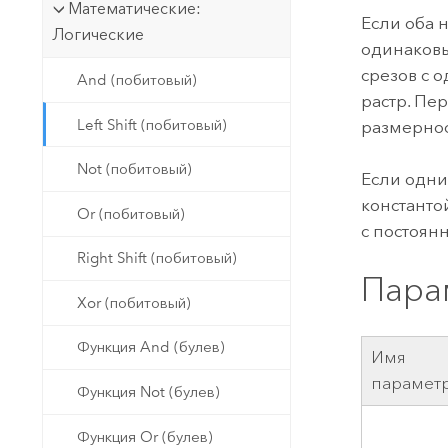
Математические:
Если оба 
Логические
одинаковы
срезов с 
And (побитовый)
растр. Пе
Left Shift (побитовый)
размернос
Not (побитовый)
Если одни
константо
Or (побитовый)
с постоян
Right Shift (побитовый)
Пара
Xor (побитовый)
Функция And (булев)
Имя
парамет
Функция Not (булев)
Функция Or (булев)