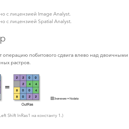
ление
Вода
технологий
но с лицензией Image Analyst.
о с лицензией Spatial Analyst.
Все истории
р
 операцию побитового сдвига влево над двоичными
дных растров.
ft Shift InRas1 на константу 1.)