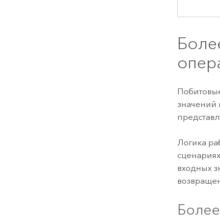
Боле
опера
Побитовы
значений 
представл
Логика ра
сценариях
входных з
возвращен
Более