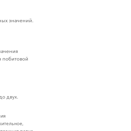
ных значений.
начения
я побитовой
до двух.
ния
жительное,