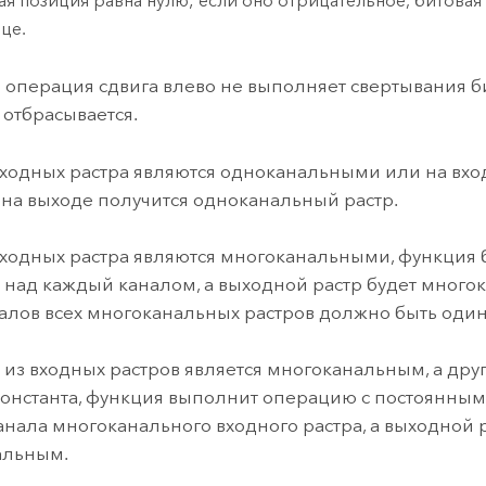
ая позиция равна нулю; если оно отрицательное, битовая
це.
 операция сдвига влево не выполняет свертывания б
 отбрасывается.
входных растра являются одноканальными или на вхо
, на выходе получится одноканальный растр.
входных растра являются многоканальными, функция 
над каждый каналом, а выходной растр будет много
алов всех многоканальных растров должно быть оди
 из входных растров является многоканальным, а дру
константа, функция выполнит операцию с постоянны
анала многоканального входного растра, а выходной 
альным.