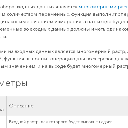
набора входных данных являются
многомерными рас
м количеством переменных, функция выполнит опе
одинаковым значением измерения, а на выходе буде
ременные во входных данных должны иметь одинак
ти.
ми из входных данных является многомерный растр, а
й, функция выполнит операцию для всех срезов для 
ным значением, и на выходе будет многомерный раст
метры
Описание
ра
Входной растр, для которого будет выполнен сдвиг.