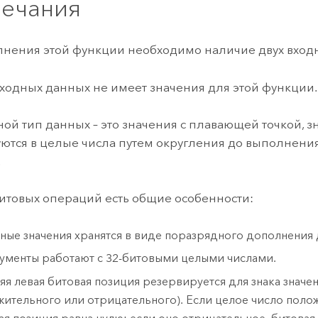
ечания
нения этой функции необходимо наличие двух вход
ходных данных не имеет значения для этой функции.
ной тип данных – это значения с плавающей точкой, з
ются в целые числа путем округления до выполнени
.
битовых операций есть общие особенности:
ные значения хранятся в виде поразрядного дополнения 
ументы работают с 32-битовыми целыми числами.
яя левая битовая позиция резервируется для знака значе
жительного или отрицательного). Если целое число поло