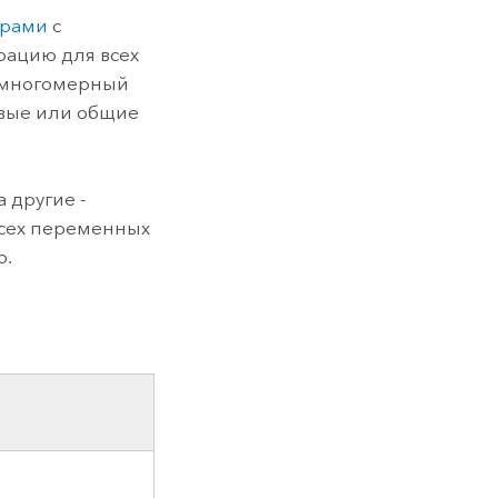
трами
с
рацию для всех
т многомерный
овые или общие
 другие -
всех переменных
р.