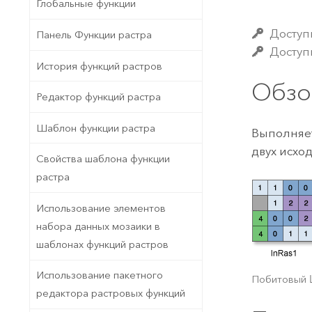
Государственное управ
Глобальные функции
Фундаментальная система для
ГИС и картографии
Природные ресурсы
Доступ
Панель Функции растра
Доступн
Технология Developer
История функций растров
Создание картографических
Все отрасли
Обзо
приложений и приложений
Редактор функций растра
пространственного анализа
Шаблон функции растра
Выполняет
двух исхо
Свойства шаблона функции
Все продукты
растра
Использование элементов
набора данных мозаики в
шаблонах функций растров
Использование пакетного
Побитовый Le
редактора растровых функций