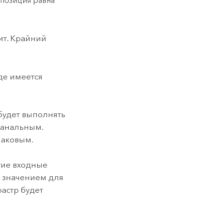
 позиция равна
ит. Крайний
де имеется
будет выполнять
канальным.
наковым.
гие входные
м значением для
растр будет