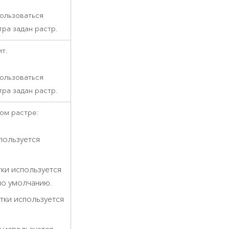
пользоваться
тра задан растр.
т.
пользоваться
тра задан растр.
ом растре:
пользуется
ки используется
по умолчанию.
тки используется