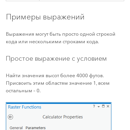
Примеры выражений
Выражения могут быть просто одной строкой
кода или несколькими строками кода.
Простое выражение с условием
Найти значения высот более 4000 футов.
Присвоить этим областям значение 1, всем
остальным – 0.