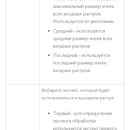
максимальный размер ячеек
всех входных растров.
Используется по умолчанию.
Средний – используется
средний размер ячеек всех
входных растров.
Последний – используется
последний размер ячеек
входных растров.
Выберите экстент, который будет
использоваться в выходном растре:
Первый – для определения
экстента обработки
используется экстент первого