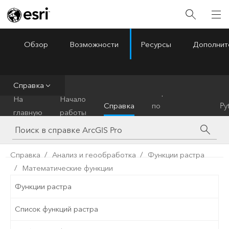
Обзор
Возможности
Ресурсы
Дополнит
ArcGIS Pro
Menu
Справка
Справочник
На
Начало
Справка
по
Py
главную
работы
инструментам
Справка
Анализ и геообработка
Функции растра
Математические функции
Функции растра
Список функций растра