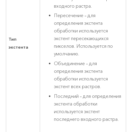
входного растра.
Пересечение – для
определения экстента
обработки используется
экстент пересекающихся
Тип
пикселов. Используется по
экстента
умолчанию.
Объединение – для
определения экстента
обработки используется
экстент всех растров.
Последний – для определения
экстента обработки
используется экстент
последнего входного растра.