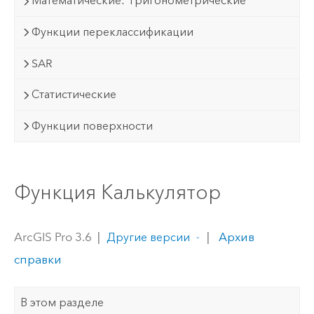
Математические: Тригонометрические
Функции переклассификации
SAR
Статистические
Функции поверхности
Функция Калькулятор
ArcGIS Pro 3.6
|
|
Архив
Другие версии
справки
В этом разделе