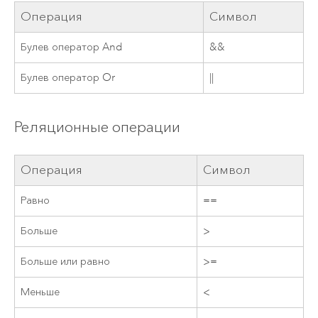
Операция
Символ
Булев оператор And
&&
Булев оператор Or
||
Реляционные операции
Операция
Символ
Равно
==
Больше
>
Больше или равно
>=
Меньше
<