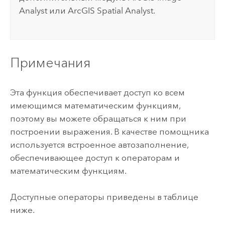
Analyst
или ArcGIS
Spatial Analyst
.
Примечания
Эта функция обеспечивает доступ ко всем
имеющимся математическим функциям,
поэтому вы можете обращаться к ним при
построении выражения. В качестве помощника
используется встроенное автозаполнение,
обеспечивающее доступ к операторам и
математическим функциям.
Доступные операторы приведены в таблице
ниже.