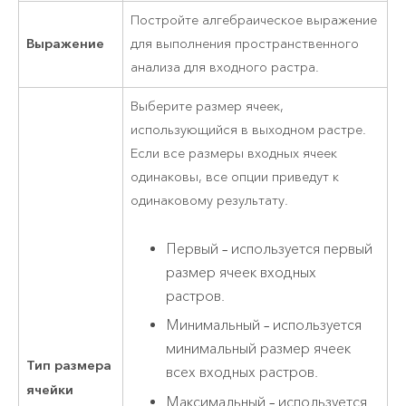
Постройте алгебраическое выражение
Выражение
для выполнения пространственного
анализа для входного растра.
Выберите размер ячеек,
использующийся в выходном растре.
Если все размеры входных ячеек
одинаковы, все опции приведут к
одинаковому результату.
Первый – используется первый
размер ячеек входных
растров.
Минимальный – используется
минимальный размер ячеек
Тип размера
всех входных растров.
ячейки
Максимальный – используется