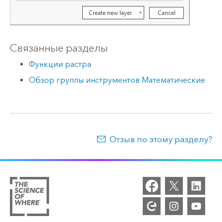
Связанные разделы
Функции растра
Обзор группы инструментов Математические
Отзыв по этому разделу?