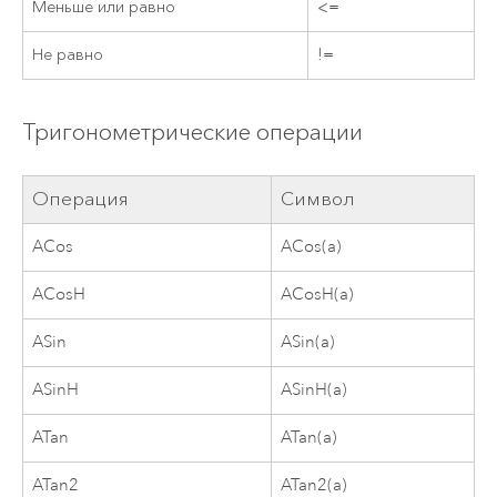
Меньше или равно
<=
Не равно
!=
Тригонометрические операции
Операция
Символ
ACos
ACos(a)
ACosH
ACosH(a)
ASin
ASin(a)
ASinH
ASinH(a)
ATan
ATan(a)
ATan2
ATan2(a)