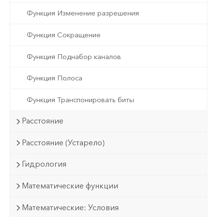
Функция Изменение разрешения
Функция Сокращение
Функция Поднабор каналов
Функция Полоса
Функция Транспонировать биты
Расстояние
Расстояние (Устарело)
Гидрология
Математические функции
Математические: Условия