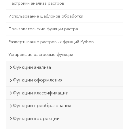
Настройки анализа растров
Использование шаблонов обработки
Пользовательские функции растра
Развертывание растровых функций Python
Устаревшие растровые функции
Функции анализа
Функции оформления
Функции классификации
Функции преобразования
Функции коррекции