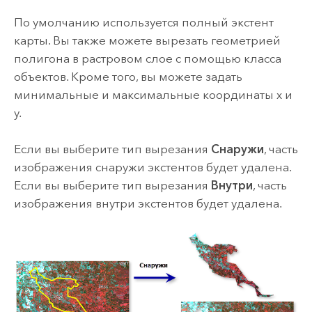
По умолчанию используется полный экстент
карты. Вы также можете вырезать геометрией
полигона в растровом слое с помощью класса
объектов. Кроме того, вы можете задать
минимальные и максимальные координаты x и
y.
Если вы выберите тип вырезания
Снаружи
, часть
изображения снаружи экстентов будет удалена.
Если вы выберите тип вырезания
Внутри
, часть
изображения внутри экстентов будет удалена.