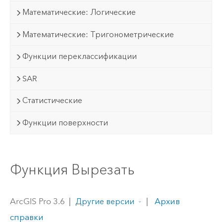
Математические: Логические
Математические: Тригонометрические
Функции переклассификации
SAR
Статистические
Функции поверхности
Функция Вырезать
ArcGIS Pro 3.6
|
|
Архив
Другие версии
справки