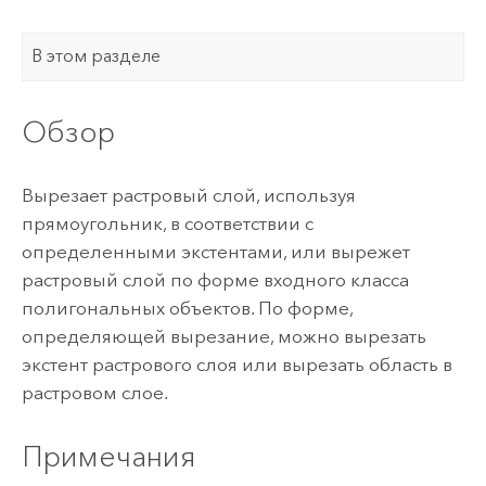
В этом разделе
Обзор
Вырезает растровый слой, используя
прямоугольник, в соответствии с
определенными экстентами, или вырежет
растровый слой по форме входного класса
полигональных объектов. По форме,
определяющей вырезание, можно вырезать
экстент растрового слоя или вырезать область в
растровом слое.
Примечания