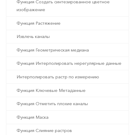
Функция Создать синтезированное цветное
изображение
Функция Растяжение
Извлечь каналы
Функция Геометрическая медиана
Функция Интерполировать нерегулярные данные
Интерполировать растр по измерению
Функция Ключевые Метаданные
Функция Отметить плохие каналы
Функция Маска
Функция Слияние растров