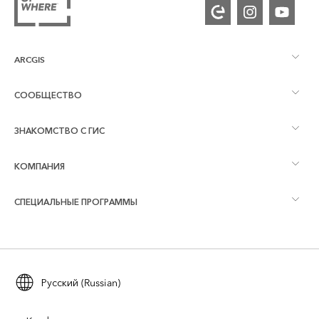
ARCGIS
СООБЩЕСТВО
Обзор ArcGIS
ЗНАКОМСТВО С ГИС
Сообщества и форумы
Картография
КОМПАНИЯ
Что такое ГИС?
Блог ArcGIS
ArcGIS Pro
СПЕЦИАЛЬНЫЕ ПРОГРАММЫ
Об Esri
Аналитика, основанная на местоположении
Отраслевой блог
ArcGIS Enterprise
ArcGIS for Personal Use
Связаться с нами
Обучение
Исследование и тестирование пользователями
ArcGIS Online
ArcGIS for Student Use
Русский (Russian)
Вакансии
ArcUser
Сеть молодых специалистов Esri
Технология Developer