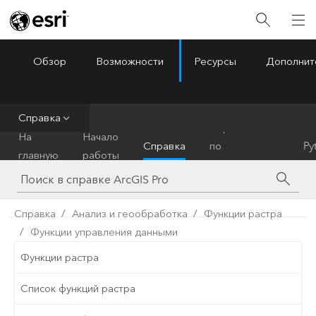
Обзор
Возможности
Ресурсы
Дополнит
ArcGIS Pro
Menu
Справка
Справочник
На
Начало
Справка
по
Py
главную
работы
инструментам
Справка
Анализ и геообработка
Функции растра
Функции управления данными
Функции растра
Список функций растра