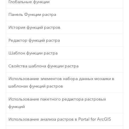
Глобальные функции
Панель Функции растра
История функций растров
Редактор функций растра
Шаблон функции растра
Свойства шаблона функции растра
Использование элементов набора данных мозаики в
шаблонах функций растров
Использование пакетного редактора растровых
функций
Использование анализа растров в Portal for ArcGIS