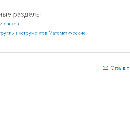
ные разделы
и растра
группы инструментов Математические
Отзыв п