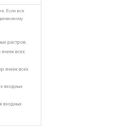
е. Если все
одинаковому
ных растров.
 ячеек всех
р ячеек всех
ех входных
к входных