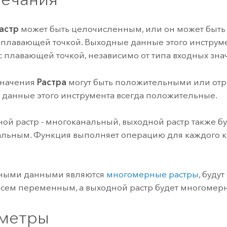
астр
может быть целочисленным, или он может быть
 плавающей точкой. Выходные данные этого инструмен
с плавающей точкой, независимо от типа входных зна
значения
Растра
могут быть положительными или от
данные этого инструмента всегда положительные.
ной растр - многоканальный, выходной растр также б
льным. Функция выполняет операцию для каждого к
дными данными являются
многомерные растры
, буду
всем переменным, а выходной растр будет многомер
метры