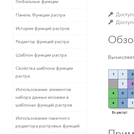
Государственное управ
Глобальные функции
Фундаментальная система для
ГИС и картографии
Природные ресурсы
Доступ
Панель Функции растра
Доступн
Технология Developer
История функций растров
Создание картографических
Все отрасли
Обзо
приложений и приложений
Редактор функций растра
пространственного анализа
Шаблон функции растра
Вычисляет
Свойства шаблона функции
Все продукты
растра
Использование элементов
набора данных мозаики в
шаблонах функций растров
Использование пакетного
редактора растровых функций
Прим