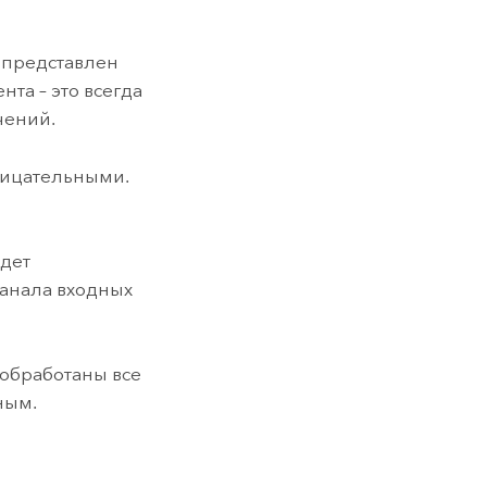
 представлен
та – это всегда
чений.
рицательными.
удет
анала входных
т обработаны все
ным.