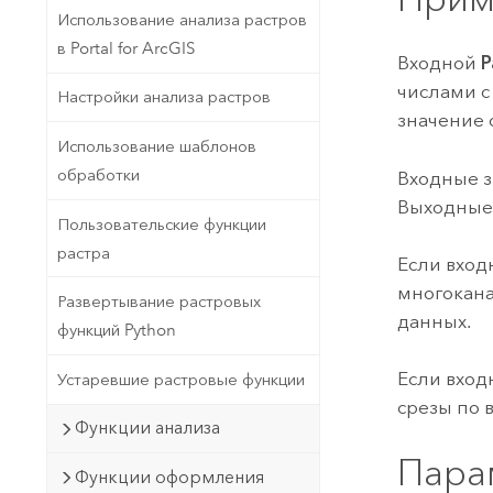
Использование анализа растров
в Portal for ArcGIS
Входной
Р
числами с
Настройки анализа растров
значение 
Использование шаблонов
обработки
Входные 
Выходные 
Пользовательские функции
растра
Если вход
многокана
Развертывание растровых
данных.
функций Python
Если вхо
Устаревшие растровые функции
срезы по 
Функции анализа
Пара
Функции оформления