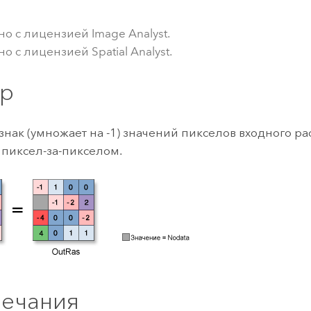
ление
Вода
технологий
но с лицензией Image Analyst.
о с лицензией Spatial Analyst.
Все истории
р
знак (умножает на -1) значений пикселов входного ра
пиксел-за-пикселом.
ечания