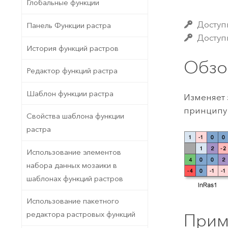
Государственное управ
Глобальные функции
Фундаментальная система для
ГИС и картографии
Природные ресурсы
Доступ
Панель Функции растра
Доступн
Технология Developer
История функций растров
Создание картографических
Все отрасли
Обзо
приложений и приложений
Редактор функций растра
пространственного анализа
Шаблон функции растра
Изменяет 
принципу 
Свойства шаблона функции
Все продукты
растра
Использование элементов
набора данных мозаики в
шаблонах функций растров
Использование пакетного
редактора растровых функций
Прим