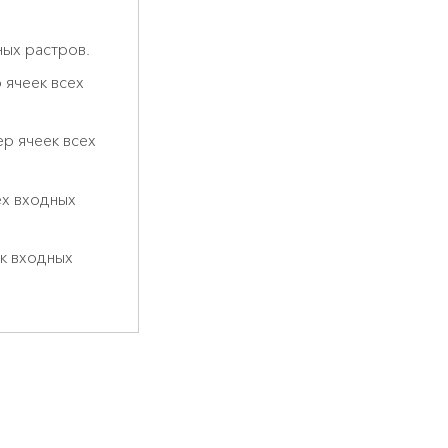
ных растров.
 ячеек всех
р ячеек всех
ех входных
к входных