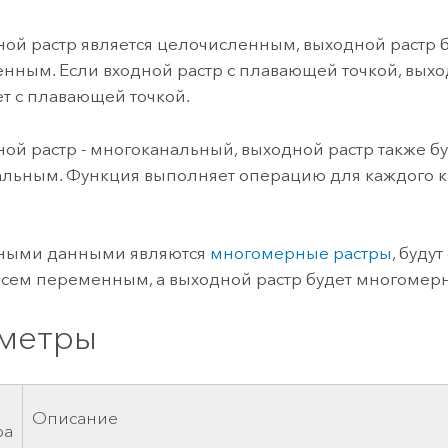
ной растр является целочисленным, выходной растр 
нным. Если входной растр с плавающей точкой, выхо
ет с плавающей точкой.
ной растр - многоканальный, выходной растр также б
льным. Функция выполняет операцию для каждого к
дными данными являются
многомерные растры
, буду
всем переменным, а выходной растр будет многомер
метры
Описание
ра