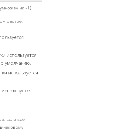
умножен на -1).
ом растре:
пользуется
ки используется
по умолчанию.
тки используется
 используется
е. Если все
одинаковому