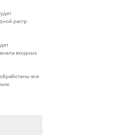
будет
дной растр
удет
анала входных
т обработаны все
ным.