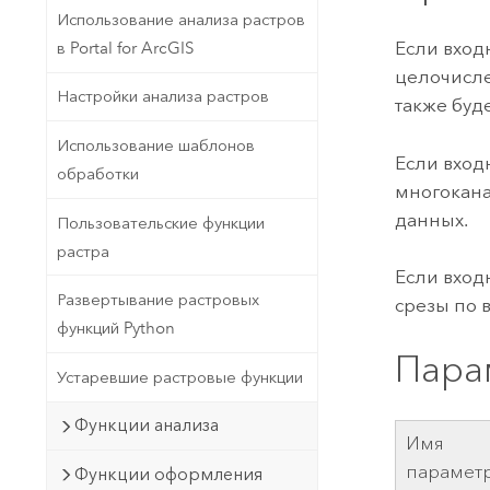
Использование анализа растров
Если вход
в Portal for ArcGIS
целочисле
Настройки анализа растров
также буд
Использование шаблонов
Если вход
обработки
многокана
данных.
Пользовательские функции
растра
Если вхо
Развертывание растровых
срезы по 
функций Python
Пара
Устаревшие растровые функции
Функции анализа
Имя
парамет
Функции оформления