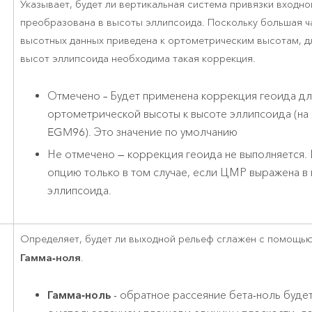
Указывает, будет ли вертикальная система привязки входн
преобразована в высоты эллипсоида. Поскольку большая ч
высотных данных приведена к ортометрическим высотам, д
высот эллипсоида необходима такая коррекция.
Отмечено – Будет применена коррекция геоида дл
ортометрической высоты к высоте эллипсоида (на
EGM96). Это значение по умолчанию
Не отмечено — коррекция геоида не выполняется. 
опцию только в том случае, если ЦМР выражена в
эллипсоида.
Определяет, будет ли выходной рельеф сглажен с помощь
Гамма-ноля
.
Гамма-ноль
- обратное рассеяние бета-ноль буде