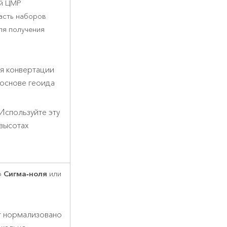
ой ЦМР
асть наборов
ля получения
я конвертации
 основе геоида
Используйте эту
 высотах
Сигма-ноля
ю
или
т нормализовано