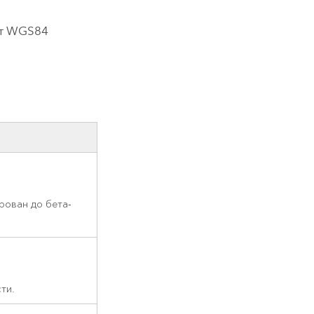
ат WGS84
рован до бета-
ти.