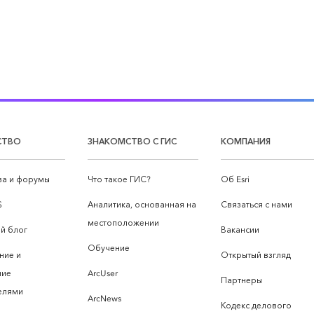
СТВО
ЗНАКОМСТВО С ГИС
КОМПАНИЯ
а и форумы
Что такое ГИС?
Об Esri
S
Аналитика, основанная на
Связаться с нами
местоположении
й блог
Вакансии
Обучение
ние и
Открытый взгляд
ние
ArcUser
Партнеры
елями
ArcNews
Кодекс делового