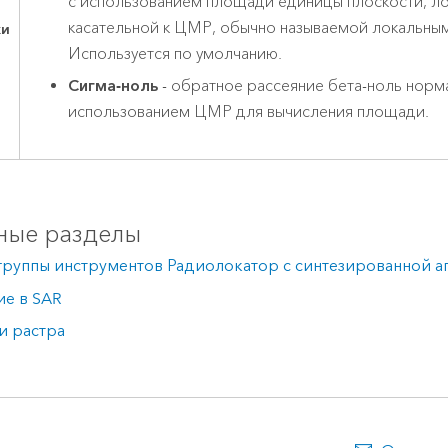
с использованием площади единицы плоскости, л
касательной к ЦМР, обычно называемой локальным
ки
Используется по умолчанию.
Сигма-ноль
- обратное рассеяние бета-ноль норм
использованием ЦМР для вычисления площади.
ные разделы
группы инструментов Радиолокатор с синтезированной а
ие в SAR
и растра