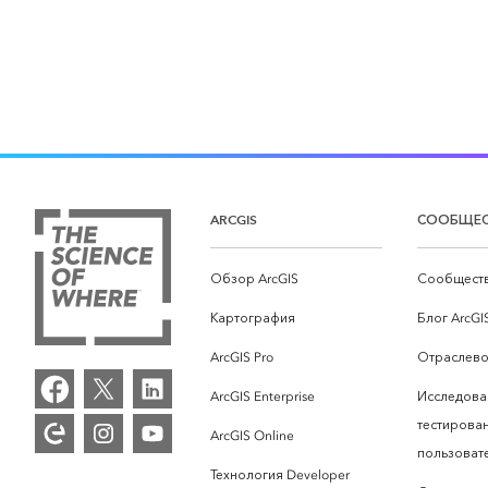
ARCGIS
СООБЩЕ
Обзор ArcGIS
Сообществ
Картография
Блог ArcGI
ArcGIS Pro
Отраслево
ArcGIS Enterprise
Исследова
тестирова
ArcGIS Online
пользоват
Технология Developer