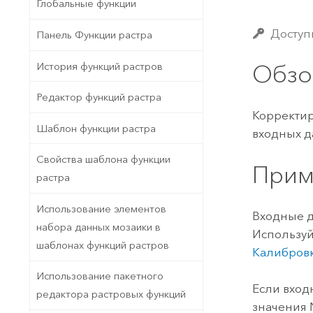
Государственное управ
Глобальные функции
Фундаментальная система для
ГИС и картографии
Природные ресурсы
Доступ
Панель Функции растра
Технология Developer
История функций растров
Обзо
Создание картографических
Все отрасли
приложений и приложений
Редактор функций растра
пространственного анализа
Корректир
Шаблон функции растра
входных д
Свойства шаблона функции
Все продукты
Прим
растра
Использование элементов
Входные д
набора данных мозаики в
Использу
шаблонах функций растров
Калибров
Использование пакетного
Если вход
редактора растровых функций
значения 