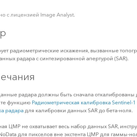
ление
Вода
технологий
но с лицензией Image Analyst.
р
Все истории
ует радиометрические искажения, вызванные топогр
анных радара с синтезированной апертурой (SAR).
ечания
анные радара должны быть сначала откалиброваны д
йте функцию
Радиометрическая калибровка Sentinel-1
ка радара
для калибровки данных SAR до бета-ноля.
ная ЦМР не охватывает весь набор данных SAR, инстр
NoData для пикселов вне экстента ЦМР для гаммы-но