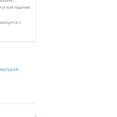
окально
 углом падения.
ализуется с
пертурой