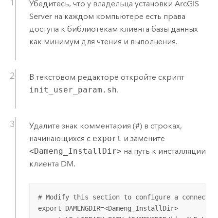
Убедитесь, что у владельца установки
ArcGIS
Server
на каждом компьютере есть права
доступа к библиотекам клиента базы данных
как минимум для чтения и выполнения.
В текстовом редакторе откройте скрипт
init_user_param.sh
.
Удалите знак комментария (#) в строках,
начинающихся с
export
и замените
<Dameng_InstallDir>
на путь к инсталляции
клиента DM.
# Modify this section to configure a connection
export DAMENGDIR=<Dameng_InstallDir> 
