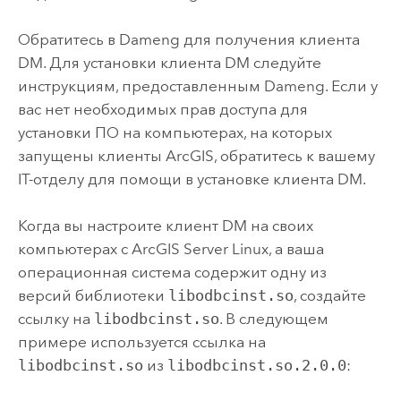
Обратитесь в
Dameng
для получения клиента
DM. Для установки клиента DM следуйте
инструкциям, предоставленным
Dameng
. Если у
вас нет необходимых прав доступа для
установки ПО на компьютерах, на которых
запущены клиенты ArcGIS, обратитесь к вашему
IT-отделу для помощи в установке клиента DM.
Когда вы настроите клиент DM на своих
компьютерах с
ArcGIS Server
Linux
, а ваша
операционная система содержит одну из
версий библиотеки
libodbcinst.so
, создайте
ссылку на
libodbcinst.so
. В следующем
примере используется ссылка на
libodbcinst.so
из
libodbcinst.so.2.0.0
: