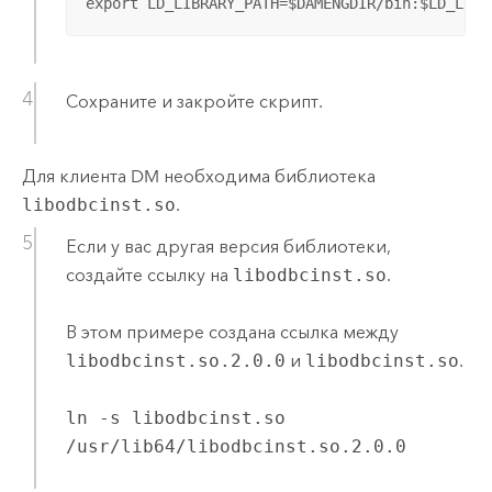
export LD_LIBRARY_PATH=$DAMENGDIR/bin:$LD_LIBR
Сохраните и закройте скрипт.
Для клиента DM необходима библиотека
libodbcinst.so
.
Если у вас другая версия библиотеки,
создайте ссылку на
libodbcinst.so
.
В этом примере создана ссылка между
libodbcinst.so.2.0.0
и
libodbcinst.so
.
ln -s libodbcinst.so
/usr/lib64/libodbcinst.so.2.0.0