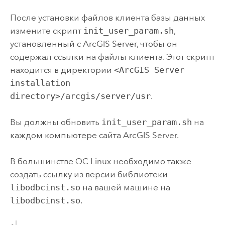
После установки файлов клиента базы данных
измените скрипт
init_user_param.sh
,
установленный с
ArcGIS Server
, чтобы он
содержал ссылки на файлы клиента. Этот скрипт
находится в директории
<ArcGIS Server
installation
directory>/arcgis/server/usr
.
Вы должны обновить
init_user_param.sh
на
каждом компьютере сайта
ArcGIS Server
.
В большинстве ОС
Linux
необходимо также
создать ссылку из версии библиотеки
libodbcinst.so
на вашей машине на
libodbcinst.so
.