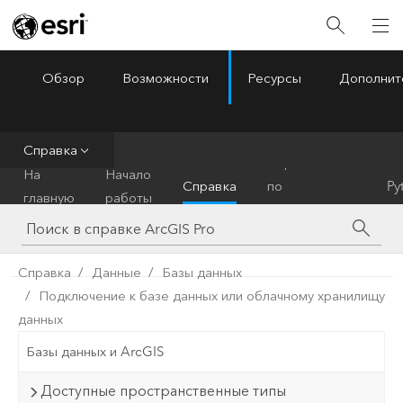
Обзор
Возможности
Ресурсы
Дополнит
ArcGIS Pro
Menu
Справка
Справочник
На
Начало
Справка
по
Py
главную
работы
инструментам
Справка
Данные
Базы данных
Подключение к базе данных или облачному хранилищу
данных
Базы данных и ArcGIS
Доступные пространственные типы