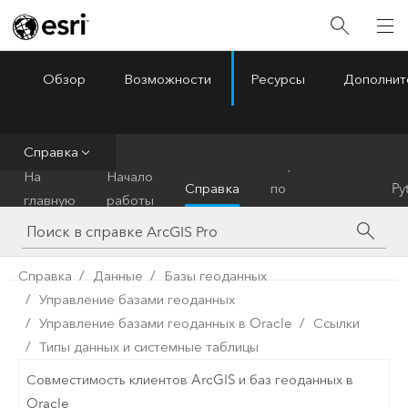
Обзор
Возможности
Ресурсы
Дополнит
ArcGIS Pro
Menu
Справка
Справочник
На
Начало
Справка
по
Py
главную
работы
инструментам
Справка
Данные
Базы геоданных
Управление базами геоданных
Управление базами геоданных в Oracle
Ссылки
Типы данных и системные таблицы
Совместимость клиентов ArcGIS и баз геоданных в
Oracle