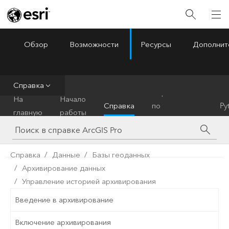
Обзор
Возможности
Ресурсы
Дополнит
ArcGIS Pro
Menu
Справка
Справочник
На
Начало
Справка
по
Py
главную
работы
инструментам
Справка
Данные
Базы геоданных
Архивирование данных
Управление историей архивирования
Введение в архивирование
Включение архивирования