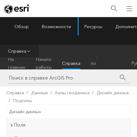
Обзор
Возможности
Ресурсы
Дополнит
ArcGIS Pro
Menu
Справка
Справочник
На
Начало
Справка
по
Py
главную
работы
инструментам
Справка
Данные
Базы геоданных
Дизайн данных
Подтипы
Дизайн данных
Поля