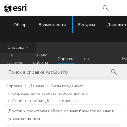
Обзор
Возможности
Ресурсы
Дополнит
ArcGIS Pro
Menu
Справка
Справочник
На
Начало
Справка
по
Py
главную
работы
инструментам
Справка
Данные
Базы геоданных
Определение свойств набора данных
Свойства таблиц базы геоданных
Доступ к свойствам набора данных базы геоданных и
управление ими