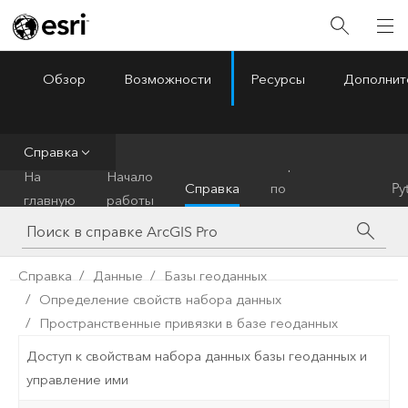
Обзор
Возможности
Ресурсы
Дополнит
ArcGIS Pro
Menu
Справка
Справочник
На
Начало
Справка
по
Py
главную
работы
инструментам
Справка
Данные
Базы геоданных
Определение свойств набора данных
Пространственные привязки в базе геоданных
Доступ к свойствам набора данных базы геоданных и
управление ими