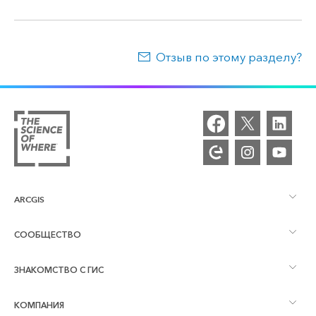
Отзыв по этому разделу?
ARCGIS
СООБЩЕСТВО
Обзор ArcGIS
ЗНАКОМСТВО С ГИС
Сообщества и форумы
Картография
КОМПАНИЯ
Что такое ГИС?
Блог ArcGIS
ArcGIS Pro