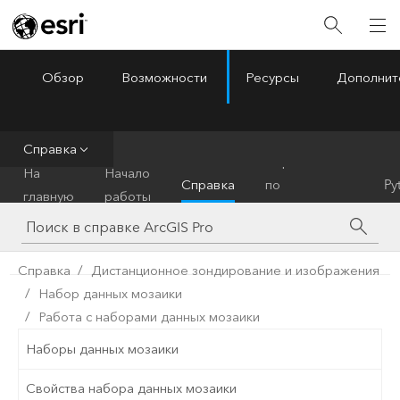
Обзор
Возможности
Ресурсы
Дополнит
ArcGIS Pro
Menu
Справка
Справочник
На
Начало
Справка
по
Py
главную
работы
инструментам
Справка
Дистанционное зондирование и изображения
Набор данных мозаики
Работа с наборами данных мозаики
Наборы данных мозаики
Свойства набора данных мозаики