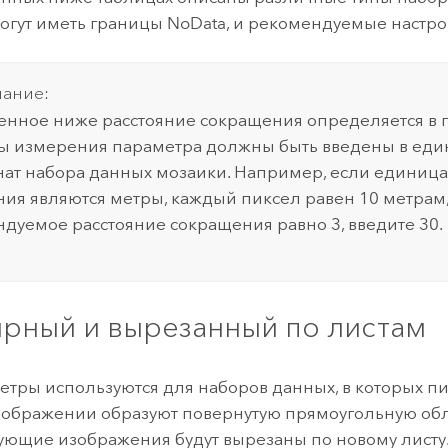
огут иметь границы NoData, и рекомендуемые настро
ание:
нное ниже расстояние сокращения определяется в п
 измерения параметра должны быть введены в еди
ат набора данных мозаики. Например, если единиц
ия являются метры, каждый пиксел равен 10 метрам,
дуемое расстояние сокращения равно 3, введите 30.
ярный и вырезанный по листам
етры используются для наборов данных, в которых п
ображении образуют повернутую прямоугольную обл
ующие изображения будут вырезаны по новому листу