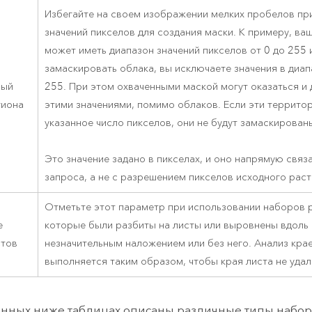
Избегайте на своем изображении мелких пробелов пр
значений пикселов для создания маски. К примеру, в
может иметь диапазон значений пикселов от 0 до 255 
замаскировать облака, вы исключаете значения в диап
ный
255. При этом охваченными маской могут оказаться и 
гиона
этими значениями, помимо облаков. Если эти террито
указанное число пикселов, они не будут замаскирован
Это значение задано в пикселах, и оно напрямую связ
запроса, а не с разрешением пикселов исходного раст
Отметьте этот параметр при использовании наборов 
е
которые были разбиты на листы или выровнены вдоль 
стов
незначительным наложением или без него. Анализ кра
выполняется таким образом, чтобы края листа не удал
нных ниже таблицах описаны различные типы набор