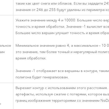
такие как цвет снега или облаков. Если вы зададите 24
значения от 246 до 255 будут удалены из периметра к
Укажите значение между 4 и 10000. Большее число ве
точность и время обработки. Значение -1 вычислит вс
Большее число вершин улучшит точность и время обра
ельное
Минимальное значение равно 4, а максимальное – 10 
шин
это значение, тем более точный и нерегулярный полиг
время обработки.
Значение -1 отображает все вершины в контуре, таким
полигона будет генерализован.
Вырезает контур с использованием этого расстояния.
артефакты, используя сжатие с потерями, которое вы
границ изображения территориями со значением NoDa
е