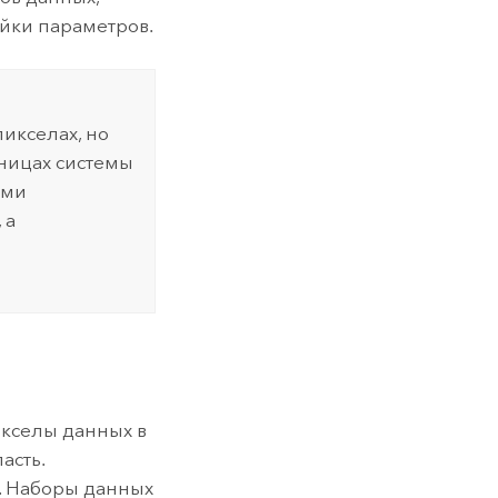
йки параметров.
икселах, но
ницах системы
ами
 а
икселы данных в
асть.
. Наборы данных