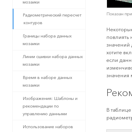
мозаики
Показан при
Радиометрический пересчет
контуров
Некоторы
Границы набора данных
повлиять 
мозаики
значений 
хотите вк
Линии сшивки набора данных
если данн
мозаики
изменчиво
значения м
Время в наборе данных
мозаики
Реко
Изображения: Шаблоны и
рекомендации по
В таблице
управлению данными
радиометр
Использование наборов