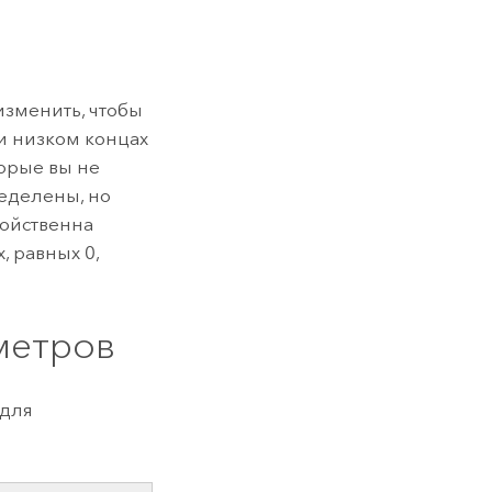
зменить, чтобы
и низком концах
орые вы не
ределены, но
войственна
, равных 0,
метров
 для