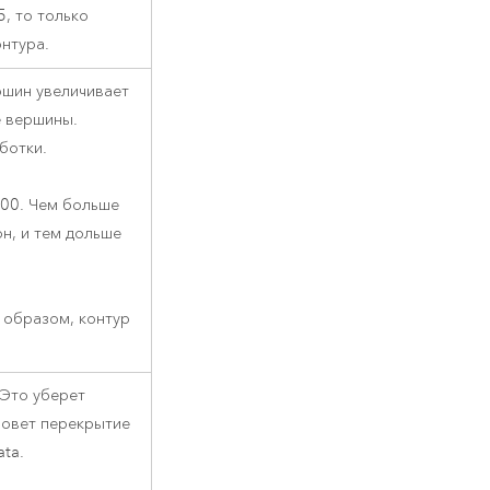
5, то только
онтура.
ршин увеличивает
е вершины.
ботки.
000. Чем больше
он, и тем дольше
 образом, контур
 Это уберет
зовет перекрытие
ta.