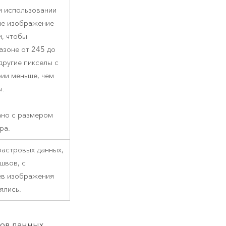
и использовании
аше изображение
и, чтобы
азоне от 245 до
другие пикселы с
рии меньше, чем
ы.
ано с размером
ра.
растровых данных,
швов, с
ев изображения
ялись.
ов данных,