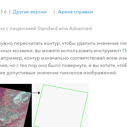
ление
Вода
технологий
 3.6
|
|
Архив справки
Другие версии
Все истории
но с лицензией Standard или Advanced.
нужно пересчитать контур, чтобы удалить значения пи
нных мозаики, вы можете использовать инструмент
П
 Например, контур изначально соответствовал всем и
я, но с тех пор оно было повернуто, и вы хотите, чт
ие допустимые значения пикселов изображений.