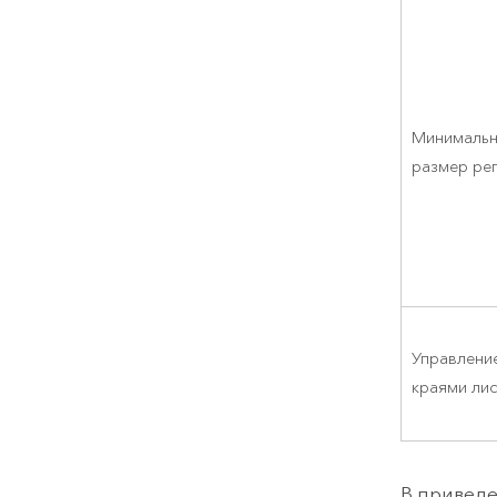
Минималь
размер ре
Управлени
краями ли
В приведе