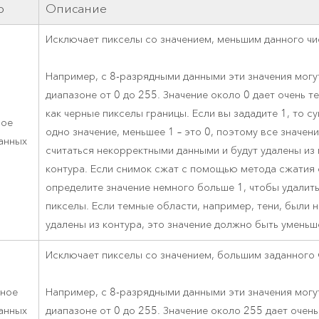
р
Описание
Исключает пикселы со значением, меньшим данного чи
Например, с 8-разрядными данными эти значения могу
диапазоне от 0 до 255. Значение около 0 дает очень т
как черные пикселы границы. Если вы зададите 1, то с
ное
одно значение, меньшее 1 – это 0, поэтому все значени
анных
считаться некорректными данными и будут удалены из
контура. Если снимок сжат с помощью метода сжатия 
определите значение немного больше 1, чтобы удалит
пикселы. Если темные области, например, тени, были 
удалены из контура, это значение должно быть уменьш
Исключает пикселы со значением, большим заданного 
ное
Например, с 8-разрядными данными эти значения могу
анных
диапазоне от 0 до 255. Значение около 255 дает очень