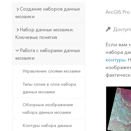
Государственное управ
Фундаментальная система для
Создание наборов данных
ArcGIS Pro
ГИС и картографии
Природные ресурсы
мозаики
Технология Developer
Доступ
Набор данных мозаики.
Создание картографических
Все отрасли
Ключевые понятия
приложений и приложений
Если вам 
пространственного анализа
Работа с наборами данных
набора да
мозаики
контуры
.
изображени
Все продукты
Управление слоями мозаики
фактическ
Типы слоев в слое набора
данных мозаики
Обзорные изображения
набора данных мозаики
Контуры набора данных