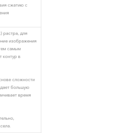
вия сжатию с
ения
) растра, для
ение изображения
 тем самым
т контур в
основе сложности
 дает большую
личивает время
тельно,
села.