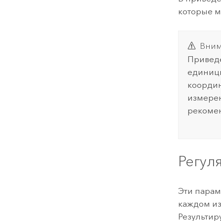
которые м
Вним
Приведе
единицы
координ
измерен
рекомен
Регул
Эти парам
каждом из
Результир