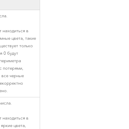
сла.
т находиться в
емные цвета, такие
уществует только
я 0 будут
 периметра
с потерями,
ь все черные
некорректно
ено.
числа.
т находиться в
 яркие цвета,