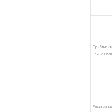
Приблизит
число вер
Расстояни