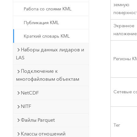
земную
Работа со слоями KML
поверхнос
Публикация KML
Экранное
наложение
Краткий словарь KML
Наборы данных лидаров и
LAS
Регионы K
Подключение к
многофайловым объектам
Сетевые с
NetCDF
NITF
Файлы Parquet
Тег
Классы отношений