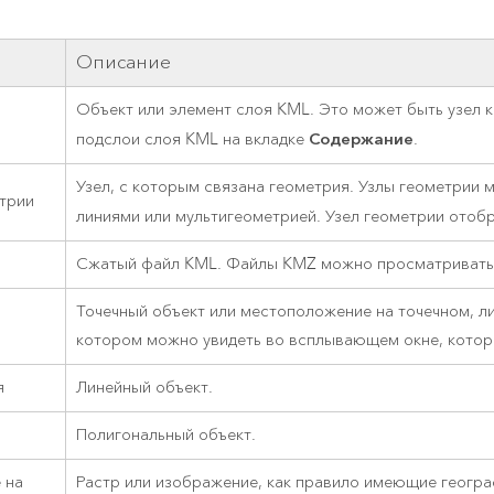
ление
Вода
технологий
Описание
Все истории
Объект или элемент слоя KML. Это может быть узел к
Содержание
подслои слоя KML на вкладке
.
Узел, с которым связана геометрия. Узлы геометрии 
етрии
линиями или мультигеометрией. Узел геометрии отоб
Сжатый файл KML. Файлы KMZ можно просматривать и 
Точечный объект или местоположение на точечном, л
котором можно увидеть во всплывающем окне, котор
я
Линейный объект.
Полигональный объект.
 на
Растр или изображение, как правило имеющие геогра