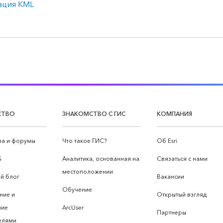
ация KML
СТВО
ЗНАКОМСТВО С ГИС
КОМПАНИЯ
а и форумы
Что такое ГИС?
Об Esri
S
Аналитика, основанная на
Связаться с нами
местоположении
й блог
Вакансии
Обучение
ние и
Открытый взгляд
ние
ArcUser
Партнеры
елями