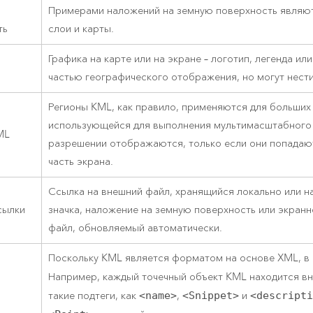
Примерами наложений на земную поверхность являю
ть
слои и карты.
Графика на карте или на экране – логотип, легенда 
частью географического отображения, но могут нес
Регионы KML, как правило, применяются для больших
использующейся для выполнения мультимасштабного
ML
разрешении отображаются, только если они попадаю
часть экрана.
Ссылка на внешний файл, хранящийся локально или н
сылки
значка, наложение на земную поверхность или экран
файл, обновляемый автоматически.
Поскольку KML является форматом на основе XML, в 
Например, каждый точечный объект KML находится вн
такие подтеги, как
<name>
,
<Snippet>
и
<descript