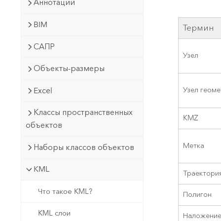
Государственное управ
Аннотации
Фундаментальная система для
ГИС и картографии
Природные ресурсы
BIM
Термин
Технология Developer
САПР
Создание картографических
Узел
Все отрасли
приложений и приложений
Объекты-размеры
пространственного анализа
Узел геом
Excel
Классы пространственных
Все продукты
KMZ
объектов
Метка
Наборы классов объектов
KML
Траектори
Что такое KML?
Полигон
KML слои
Наложение