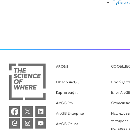
Публик
ARCGIS
СООБЩЕ
Обзор ArcGIS
Сообществ
Картография
Блог ArcGI
ArcGIS Pro
Отраслево
ArcGIS Enterprise
Исследова
тестирова
ArcGIS Online
пользоват