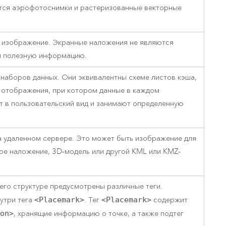
тся аэрофотоснимки и растеризованные векторные
или изображение. Экранные наложения не являются
ти полезную информацию.
 наборов данных. Они эквивалентны схеме листов кэша,
 отображения, при котором данные в каждом
т в пользовательский вид и занимают определенную
а удаленном сервере. Это может быть изображение для
ное наложение, 3D-модель или другой KML или KMZ-
его структуре предусмотрены различные теги.
утри тега
<Placemark>
. Тег
<Placemark>
содержит
ion>
, хранящие информацию о точке, а также подтег