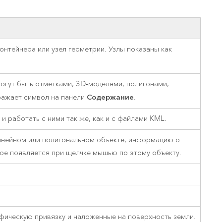
версию.
позволили провести критически важные
данных, а также для получения
инфраструктурой
спасательные операции.
результатов, позволяющих решать
Изучить ArcGIS Pro
сложные задачи.
Прочитать статью
Изучить этот курс
онтейнера или узел геометрии. Узлы показаны как
могут быть отметками, 3D-моделями, полигонами,
Содержание
ражает символ на панели
.
работать с ними так же, как и с файлами KML.
инейном или полигональном объекте, информацию о
ое появляется при щелчке мышью по этому объекту.
фическую привязку и наложенные на поверхность земли.