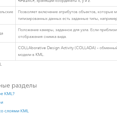
<Point>
, хранящий координаты x, y и z.
ельские
Позволяет включение атрибутов объектов, которые м
типизированных данных есть заданные типы, например
Положение камеры, заданное для узла. Если приблизи
да
отображения снимка вида.
COLLAborative Design Activity (COLLADA) – обменн
модели в KML.
L
ные разделы
ое KML?
ои
со слоями KML