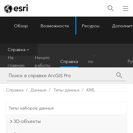
Обзор
Возможности
Ресурсы
Дополнит
ArcGIS Pro
Menu
Справка
Справочник
На
Начало
Справка
по
Py
главную
работы
инструментам
Справка
Данные
Типы данных
KML
Типы наборов данных
3D-объекты