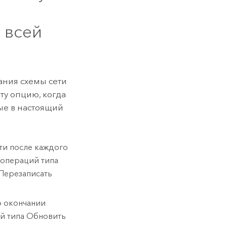
 всей
ания схемы сети
эту опцию, когда
ые в настоящий
ти после каждого
 операций типа
 Перезаписать
о окончании
й типа Обновить