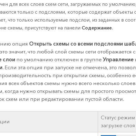
чен для всех слоев схем сети, загружаемых по умолчанию;
ваются только с подслоями, которые содержат объекты 
ает, что только используемые подслои, из заданных в со
не схемы, присутствуют на панели
Содержание
.
анию опция
Открыть схемы со всеми подслоями шаб
это значит, что любой слой схемы сети отображается с 
е слои
по умолчанию отключен в группе
Управление
и
. Если эта опция при запуске не отмечена, это позво
производительность при открытии схемы, особенно е
ия всех объектов схемы нужно всего несколько слоев
м, когда нужно открывать схемы для простого просм
к схем или при редактировании пустой области.
Статус режим
пции
загрузке слоя