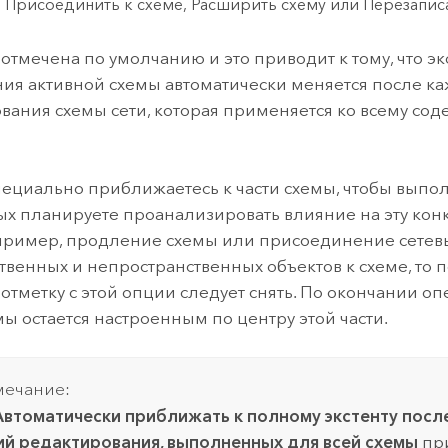
, Присоединить к схеме, Расширить схему или Перезаписа
 отмечена по умолчанию и это приводит к тому, что эк
ия активной схемы автоматически меняется после к
вания схемы сети, которая применяется ко всему со
пециально приближаетесь к части схемы, чтобы выпо
ых планируете проанализировать влияние на эту кон
пример, продление схемы или присоединение сетев
твенных и непространственных объектов к схеме, то 
отметку с этой опции следует снять. По окончании о
мы остается настроенным по центру этой части.
ечание:
Автоматически приближать к полному экстенту пос
й редактирования, выполненных для всей схемы
пр