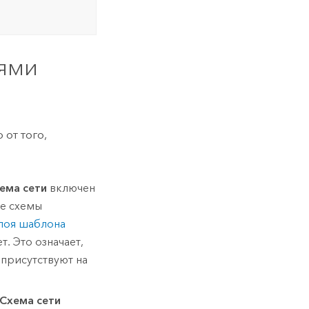
ями
от того,
ема сети
включен
ые схемы
лоя шаблона
т. Это означает,
 присутствуют на
Схема сети