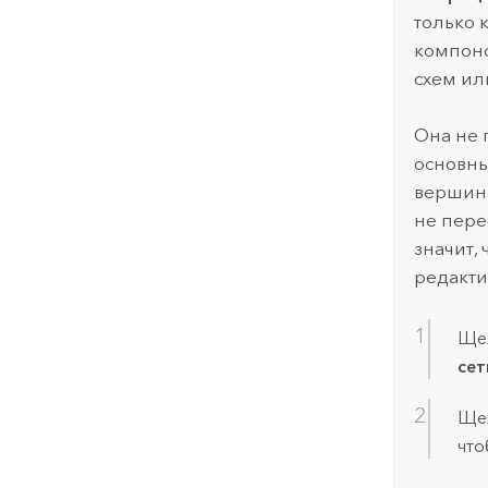
только 
компоно
схем ил
Она не 
основны
вершин 
не пере
значит,
редакти
Ще
сет
Ще
что