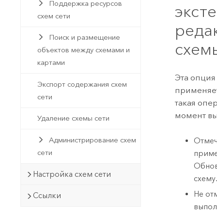
Поддержка ресурсов
экст
схем сети
реда
Поиск и размещение
схем
объектов между схемами и
картами
Эта опция
Экспорт содержания схем
применяетс
сети
такая опе
момент вы
Удаление схемы сети
Администрирование схем
Отмеч
сети
приме
Обнов
Настройка схем сети
схему
Не от
Ссылки
выпол