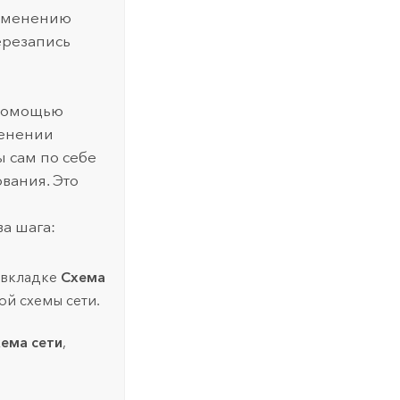
рименению
ерезапись
 помощью
менении
 сам по себе
вания. Это
а шага:
 вкладке
Схема
ой схемы сети.
ема сети
,
.