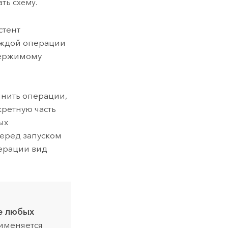
ть схему.
стент
аждой операции
держимому
лнить операции,
кретную часть
ых
перед запуском
перации вид
ле любых
именяется