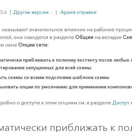
ление
Вода
технологий
 3.6
|
|
Архив справки
Другие версии
Все истории
 оказывают значительное влияние на рабочие проце
елей, они находятся в разделе
Общие
на вкладке
Схе
ом окне
Опции сети
:
атически приближать к полному экстенту после любых 
тирования запущенных для всей схемы
ть схемы со всеми подслоями шаблона схемы
ьзовать опции по умолчанию для применения компонов
робно о доступе к этим опциям см. в разделе
Доступ 
матически приближать к п