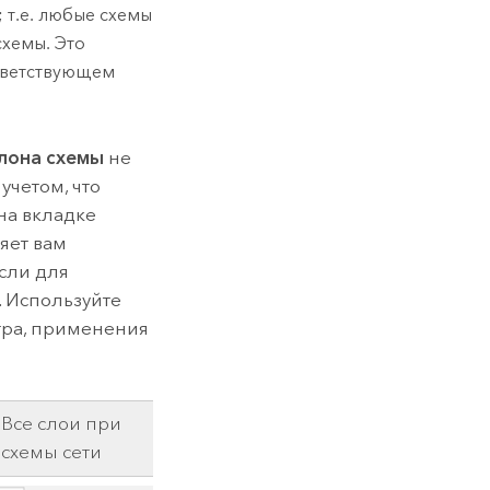
 т.е. любые схемы
схемы. Это
ответствующем
лона схемы
не
учетом, что
на вкладке
ляет вам
сли для
. Используйте
отра, применения
 Все слои при
 схемы сети