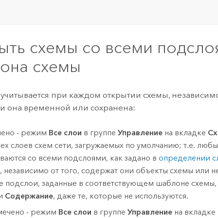
ыть схемы со всеми подсло
она схемы
 учитывается при каждом открытии схемы, независимо 
ли она временной или сохранена:
ено - режим
Все слои
в группе
Управление
на вкладке
Сх
сех слоев схем сети, загружаемых по умолчанию; т.е. люб
ваются со всеми подслоями, как задано в
определении с
, независимо от того, содержат они объекты схемы или не
се подслои, заданные в соответствующем шаблоне схемы,
ли
Содержание
, даже те, которые не используются.
мечено - режим
Все слои
в группе
Управление
на вкладке