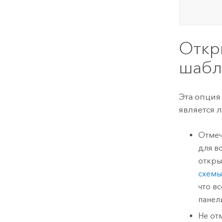
Откр
шабл
Эта опция
является 
Отмеч
для в
откры
схемы
что в
пане
Не от