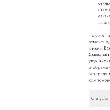
отклю
откры
означ
шабло
По умолч
отмечена, 
режим
Вс
Схема сет
улучшить 
отображен
этот режи
компоново
Статус о