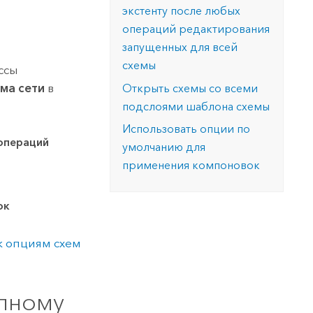
версию.
позволили провести критически важные
данных, а также для получения
экстенту после любых
инфраструктурой
спасательные операции.
результатов, позволяющих решать
Изучить ArcGIS Pro
операций редактирования
сложные задачи.
Прочитать статью
запущенных для всей
Изучить этот курс
схемы
ссы
ма сети
в
Открыть схемы со всеми
подслоями шаблона схемы
Использовать опции по
операций
умолчанию для
применения компоновок
ок
к опциям схем
олному