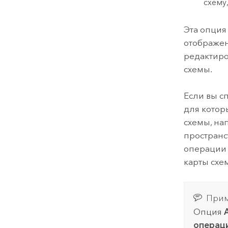
схему
Эта опция
отображен
редактиро
схемы.
Если вы с
для котор
схемы, на
пространс
операции 
карты схе
Прим
Опция
операци