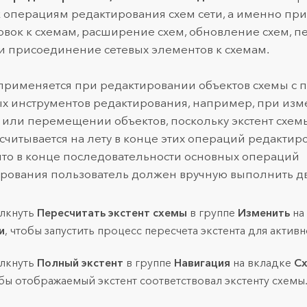
к операциям редактирования схем сети, а именно п
вок к схемам, расширение схем, обновление схем, п
и присоединение сетевых элементов к схемам.
применяется при редактировании объектов схемы с
х инструментов редактирования, например, при из
или перемещении объектов, поскольку экстент схемы
считывается на лету в конце этих операций редактиро
 что в конце последовательности основных операций
рования пользователь должен вручную выполнить дв
лкнуть
Пересчитать экстент схемы
в группе
Изменить
на
и
, чтобы запустить процесс пересчета экстента для активн
лкнуть
Полный экстент
в группе
Навигация
на вкладке
Сх
бы отображаемый экстент соответствовал экстенту схемы