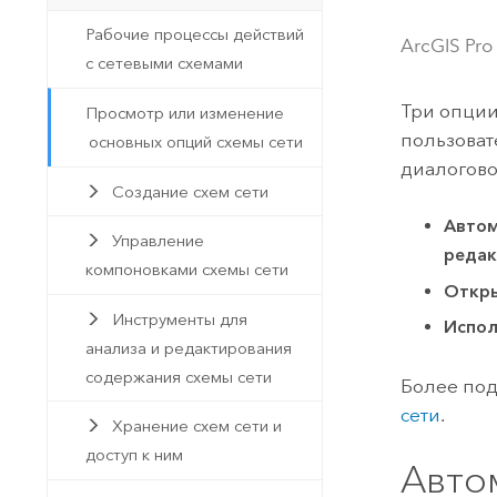
Государственное управ
Фундаментальная система для
Рабочие процессы действий
ArcGIS Pro
ГИС и картографии
Природные ресурсы
с сетевыми схемами
Технология Developer
Три опции
Просмотр или изменение
Создание картографических
Все отрасли
пользоват
основных опций схемы сети
приложений и приложений
диалогов
пространственного анализа
Создание схем сети
Автом
Управление
редак
Все продукты
компоновками схемы сети
Откры
Инструменты для
Испол
анализа и редактирования
содержания схемы сети
Более под
сети
.
Хранение схем сети и
доступ к ним
Авто