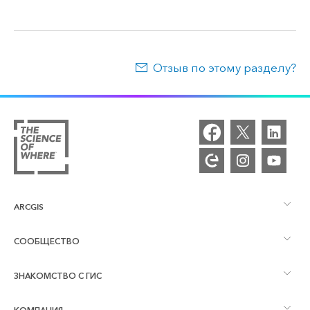
Отзыв по этому разделу?
ARCGIS
СООБЩЕСТВО
Обзор ArcGIS
ЗНАКОМСТВО С ГИС
Сообщества и форумы
Картография