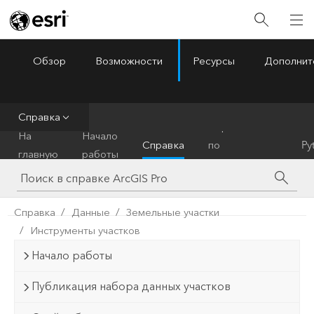
Обзор
Возможности
Ресурсы
Дополнит
ArcGIS Pro
Menu
Справка
Справочник
На
Начало
Справка
по
Py
главную
работы
инструментам
Справка
Данные
Земельные участки
Инструменты участков
Начало работы
Публикация набора данных участков