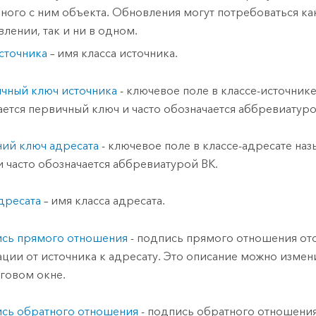
нного с ним объекта. Обновления могут потребоваться ка
влении, так и ни в одном.
сточника
– имя класса источника.
чный ключ источника
- ключевое поле в классе-источник
ается первичный ключ и часто обозначается аббревиатуро
ий ключ адресата
- ключевое поле в классе-адресате на
и часто обозначается аббревиатурой ВК.
дресата
– имя класса адресата.
сь прямого отношения
- подпись прямого отношения от
ации от источника к адресату. Это описание можно измен
говом окне.
сь обратного отношения
- подпись обратного отношени