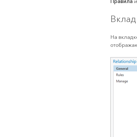
Правила
Вклад
На вклад
отображаю