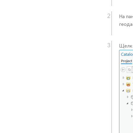
На па
геода
Щелкн