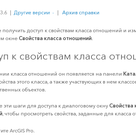
ление
Вода
технологий
 3.6
|
|
Архив справки
Другие версии
Все истории
 получить доступ к свойствам класса отношений и из
ом окне
Свойства класса отношений
.
уп к свойствам класса отн
нии класса отношений он появляется на панели
Ката
ойства этого класса, а также участвующих в нем классо
твенных объектов.
 эти шаги для доступа к диалоговому окну
Свойства 
й
, чтобы просмотреть свойства, заданные для класса
тите
ArcGIS Pro
.