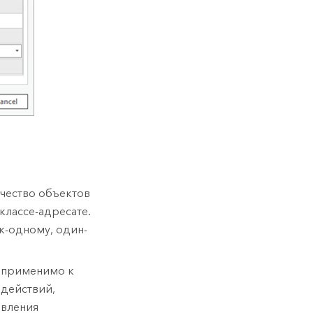
чество объектов
классе-адресате.
к-одному, один-
о применимо к
 действий,
овления