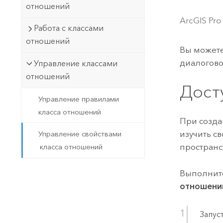
Государственное управ
отношений
Фундаментальная система для
ArcGIS Pro
ГИС и картографии
Природные ресурсы
Работа с классами
отношений
Технология Developer
Вы можете
Создание картографических
Все отрасли
диалогов
Управление классами
приложений и приложений
отношений
пространственного анализа
Дост
Управление правилами
класса отношений
Все продукты
При созда
изучить св
Управление свойствами
пространс
класса отношений
Выполните
отношени
Запус