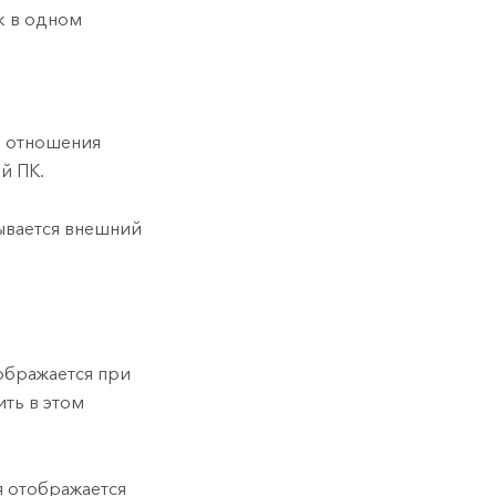
к в одном
е отношения
й ПК.
зывается внешний
ображается при
ить в этом
я отображается