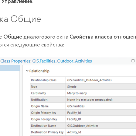
и
Управление
.
ка Общие
ке
Общие
диалогового окна
Свойства класса отноше
тся следующие свойства: