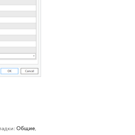
ладки:
Общие
,