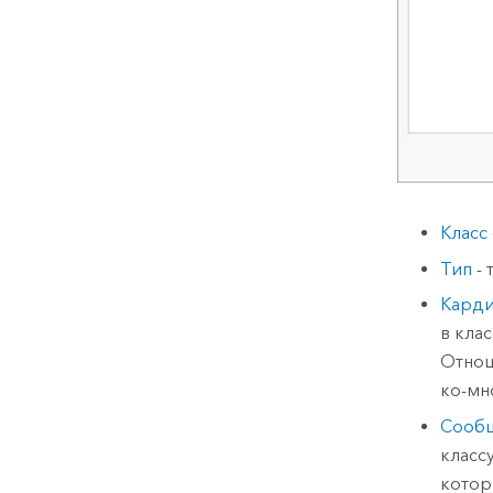
Класс
Тип
- 
Карди
в кла
Отнош
ко-мн
Сооб
класс
котор