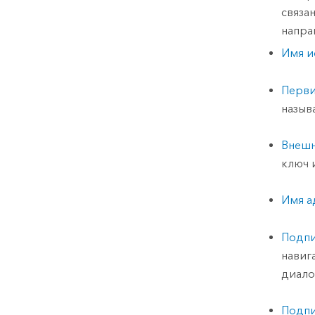
связа
напра
Имя и
Перви
назыв
Внешн
ключ 
Имя а
Подпи
навиг
диало
Подпи