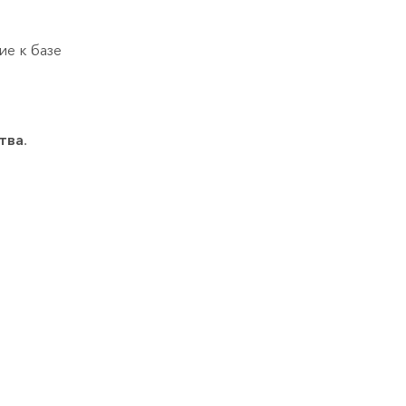
ие к базе
тва
.