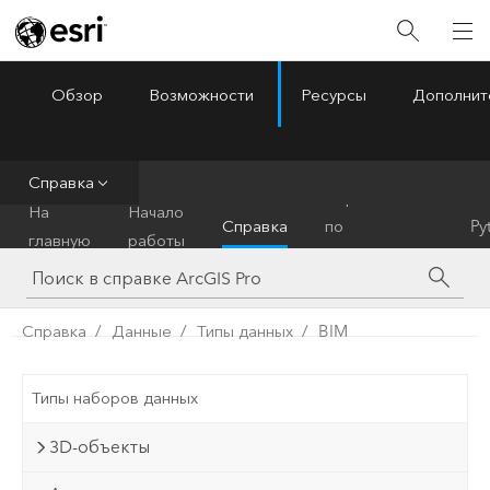
Обзор
Возможности
Ресурсы
Дополнит
ArcGIS Pro
Menu
Справка
Справочник
На
Начало
Справка
по
Py
главную
работы
инструментам
Справка
Данные
Типы данных
BIM
Типы наборов данных
3D-объекты