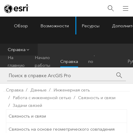
Обзор
Возможности
Ресурсы
Дополнит
ArcGIS Pro
Menu
Справка
Справочник
На
Начало
Справка
по
Py
главную
работы
инструментам
Справка
Данные
Инженерная сеть
Работа с инженерной сетью
Связность и связи
Задачи связей
Связность и связи
Связность на основе геометрического совпадения