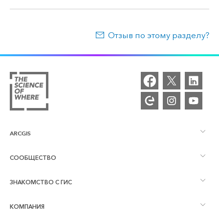
Отзыв по этому разделу?
ARCGIS
СООБЩЕСТВО
Обзор ArcGIS
ЗНАКОМСТВО С ГИС
Сообщества и форумы
Картография
КОМПАНИЯ
Что такое ГИС?
Блог ArcGIS
ArcGIS Pro