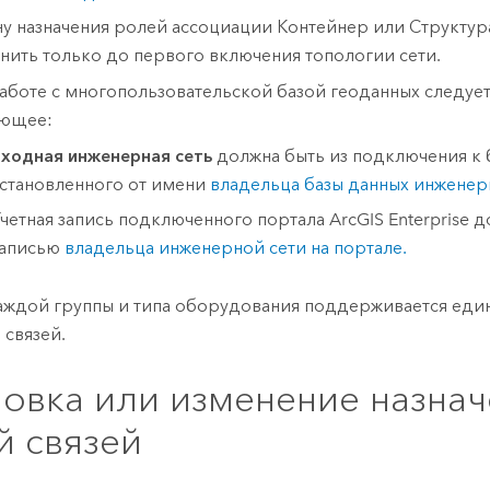
у назначения ролей ассоциации Контейнер или Структу
нить только до первого включения топологии сети.
аботе с многопользовательской базой геоданных следуе
ющее:
ходная инженерная сеть
должна быть из подключения к 
становленного от имени
владельца базы данных инженер
четная запись подключенного портала
ArcGIS Enterprise
до
записью
владельца инженерной сети на портале.
аждой группы и типа оборудования поддерживается един
 связей.
новка или изменение назна
й связей