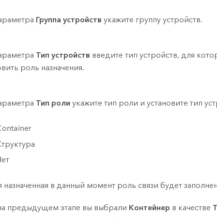
араметра
Группа устройств
укажите группу устройств.
араметра
Тип устройств
введите тип устройств, для кото
овить роль назначения.
араметра
Тип роли
укажите тип роли и установите тип уст
ontainer
Структура
Нет
 назначенная в данный момент роль cвязи будет заполнен
на предыдущем этапе вы выбрали
Контейнер
в качестве