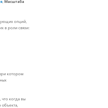
ия
,
Масштаба
дующих опций,
х в роли связи:
при котором
чных
 что когда вы
 объекта,