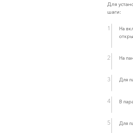
Для устан
шаги:
На вк
откры
На па
Для п
В пар
Для п