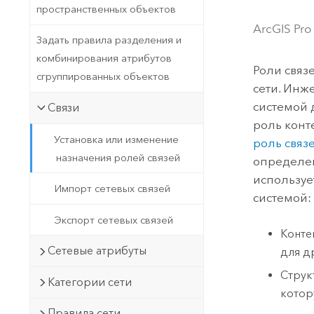
Государственное управ
пространственных объектов
Фундаментальная система для
ArcGIS Pro
ГИС и картографии
Природные ресурсы
Задать правила разделения и
комбинирования атрибутов
Технология Developer
Роли связ
сгруппированных объектов
Создание картографических
Все отрасли
сети. Инж
приложений и приложений
системой 
Связи
пространственного анализа
роль конт
Установка или изменение
роль связ
назначения ролей связей
определен
Все продукты
используе
Импорт сетевых связей
системой:
Экспорт сетевых связей
Конте
Сетевые атрибуты
для д
Струк
Категории сети
котор
Правила сети