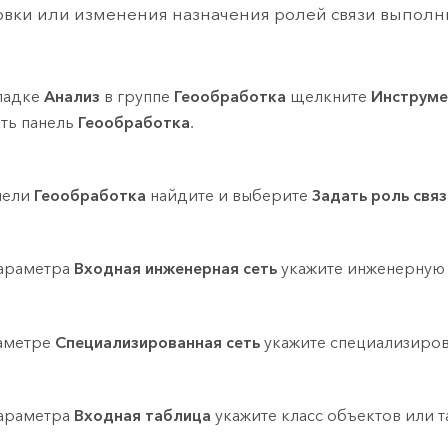
овки или изменения назначения ролей связи выпол
ладке
Анализ
в группе
Геообработка
щелкните
Инструм
ть панель
Геообработка
.
нели
Геообработка
найдите и выберите
Задать роль связ
араметра
Входная инженерная сеть
укажите инженерную 
аметре
Специализированная сеть
укажите специализиров
араметра
Входная таблица
укажите класс объектов или т