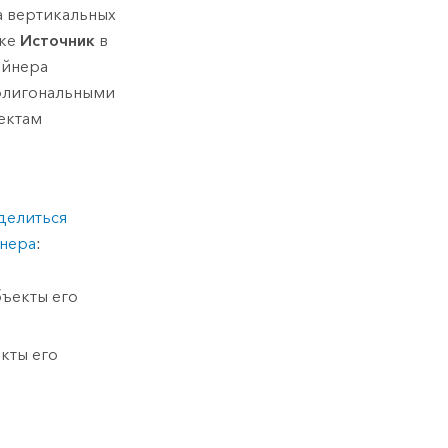
а вертикальных
дке
Источник
в
ейнера
полигональными
ектам
 делиться
йнера
:
бъекты его
кты его