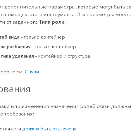
т дополнительные параметры, которые могут быть з
с помощью этого инструмента. Эти параметры могут о
ти от заданного
Типа роли
:
аб вида
– только контейнер
ла разбиения
– только контейнер
тика удаления
– контейнер и структура
робно см.
Связи
.
ования
овки или изменения назначения ролей связи должны
е требования:
огия сети
должна быть отключена
.