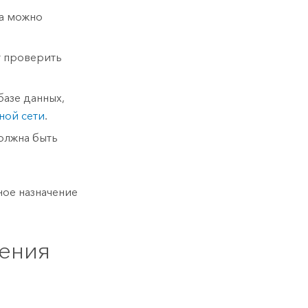
ра можно
т проверить
базе данных,
ной сети
.
лжна быть
ое назначение
чения