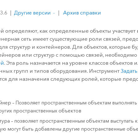
ление
Вода
технологий
 3.6
|
|
Архив справки
Другие версии
Все истории
ей определяют, как определенные объекты участвует
енерная сеть имеет существующие роли связей, пред
для структур и контейнеров. Для объектов, которые б
ейнеров или структур с помощью связей, необходимо 
ей
. Эта роль назначается на уровне классов объектов
ных групп и типов оборудования. Инструмент
Задать
тся для назначения следующих ролей, которые пред
йнер – Позволяет пространственным объектам выполнят
ругих пространственных объектов
тура – позволяет пространственным объектам выступать ка
ую могут быть добавлены другие пространственные объе