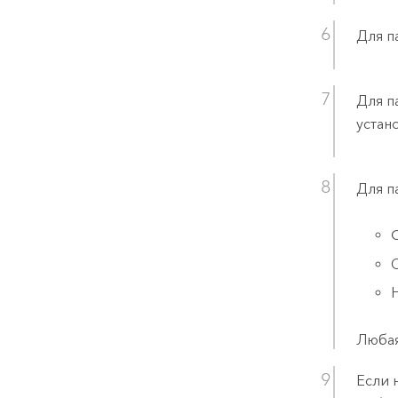
Для п
Для п
устан
Для п
C
Любая
Если 