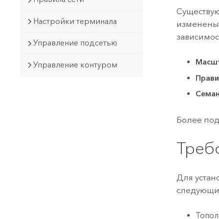
Существую
Настройки терминала
изменены 
зависимос
Управление подсетью
Масшт
Управление контуром
Прави
Семан
Более под
Треб
Для устан
следующи
Топол