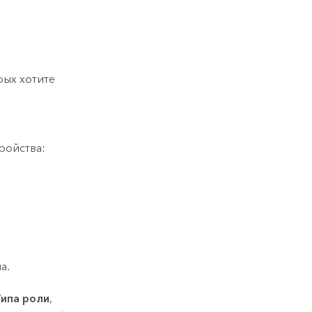
рых хотите
ройства:
а.
Типа роли
,