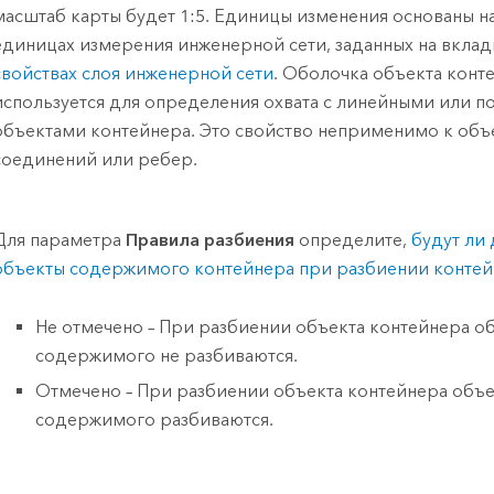
масштаб карты будет 1:5. Единицы изменения основаны н
единицах измерения инженерной сети, заданных на вкла
свойствах слоя инженерной сети
. Оболочка объекта конт
используется для определения охвата с линейными или 
объектами контейнера. Это свойство неприменимо к объ
соединений или ребер.
Для параметра
Правила разбиения
определите,
будут ли
объекты содержимого контейнера при разбиении конте
Не отмечено – При разбиении объекта контейнера о
содержимого не разбиваются.
Отмечено – При разбиении объекта контейнера объе
содержимого разбиваются.