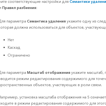
ите соответствующие настройки для
Семантики удален
и
Правил разбиения
:
Для параметра
Семантика удаления
укажите одну из сле
которая должна использоваться для объектов, участвующи
Нет
Каскад
Ограничено
Для параметра
Масштаб отображения
укажите масштаб, 
вводится режим редактирования содержимого для точе
пространственных объектов, участвующих в роли связи.
Например, установка масштаба отображения на 5 означает,
входите в режим редактирования содержимого для этого