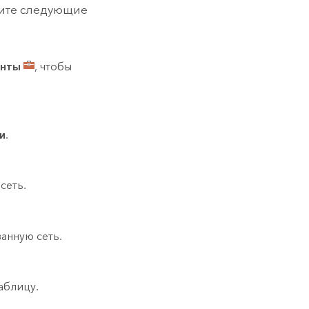
ните следующие
енты
, чтобы
и
.
сеть.
анную сеть.
аблицу.