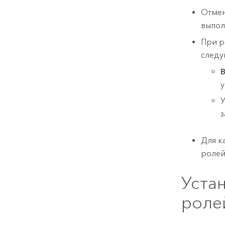
Отмен
выпол
При р
следу
В
у
У
Для к
ролей
Уста
роле