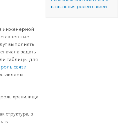
версию.
позволили провести критически важные
данных, а также для получения
назначения ролей связей
инфраструктурой
спасательные операции.
результатов, позволяющих решать
Изучить ArcGIS Pro
сложные задачи.
Прочитать статью
Изучить этот курс
 в инженерной
оставленные
удут выполнять
сначала задать
 или таблицы для
 роль связи
оставлены
ь роль хранилища
к структура, в
кты.