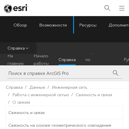
Обзор
Возможности
Ресурсы
Дополнит
ArcGIS Pro
Menu
Справка
Справочник
На
Начало
Справка
по
Py
главную
работы
инструментам
Справка
Данные
Инженерная сеть
Работа с инженерной сетью
Связность и связи
О связях
Связность и связи
Связность на основе геометрического совпадения