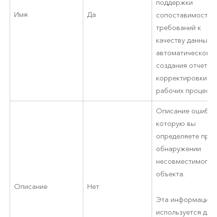
поддержки
Имя
Да
сопоставимости
требований к
качеству данных,
автоматического
создания отчетов
корректировки
рабочих процессо
Описание ошибки
которую вы
определяете при
обнаружении
несовместимого
объекта.
Описание
Нет
Эта информация
используется для