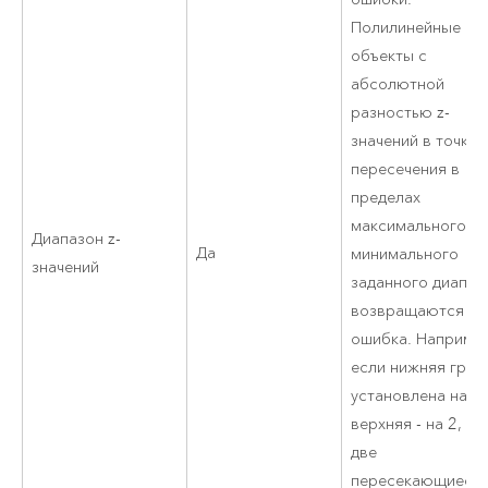
Полилинейные
объекты с
абсолютной
разностью z-
значений в точке 
пересечения в
пределах
максимального и
Диапазон z-
Да
минимального
значений
заданного диапаз
возвращаются ка
ошибка. Наприме
если нижняя гран
установлена на 1,
верхняя - на 2, то
две
пересекающиеся