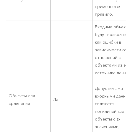
применяется
правило.
Входные объекты
будут возвращен
как ошибки в
зависимости от и
отношений с
объектами из это
источника данных
Допустимыми
Объекты для
входными данным
Да
сравнения
являются
полилинейные
объекты с z-
значениями,