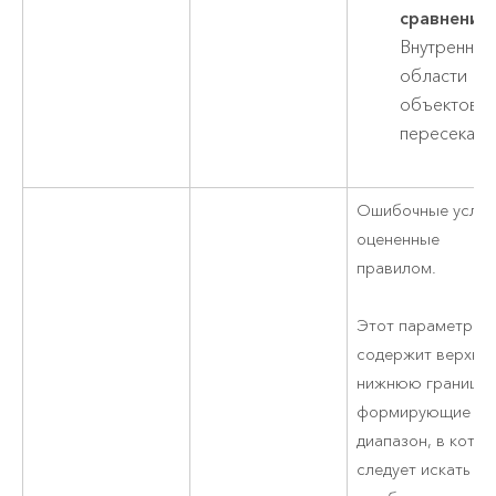
сравнения
.
Внутренние
области
объектов н
пересекают
Ошибочные услов
оцененные
правилом.
Этот параметр
содержит верхню
нижнюю границы,
формирующие
диапазон, в кото
следует искать