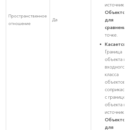
источника
Объектов
Пространственное
для
Да
отношение
сравнения
точке.
Касается
–
Граница
объекта из
входного
класса
объектов
соприкасае
с границей
объекта из
источника
Объектов
для