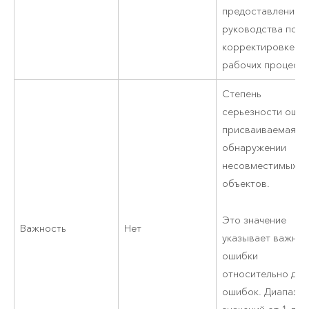
предоставления
руководства по
корректировке
рабочих процессо
Степень
серьезности ошиб
присваиваемая п
обнаружении
несовместимых
объектов.
Это значение
Важность
Нет
указывает важнос
ошибки
относительно дру
ошибок. Диапазо