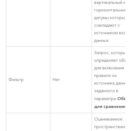
вертикальный и
горизонтальный
датумы которых
совпадают с
источником вход
данных.
Запрос, который
определяет объе
для включения в
правило из
Фильтр
Нет
источника данных
заданного в
Объе
параметре
для сравнения
.
Оцениваемое
пространственно