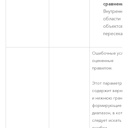
сравнения
.
Внутренние
области
объектов н
пересекают
Ошибочные услов
оцененные
правилом.
Этот параметр
содержит верхн
и нижнюю границ
формирующие
диапазон, в кото
следует искать
ошибки.