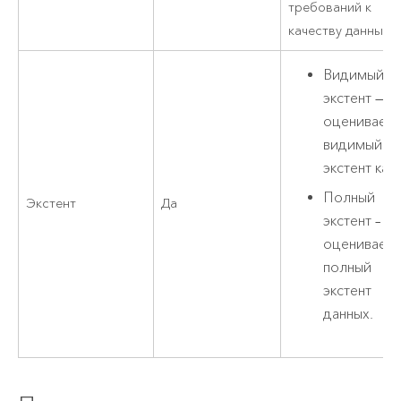
требований к
качеству данных.
Видимый
экстент —
оценивает
видимый
экстент кар
Полный
Экстент
Да
экстент –
оценивает
полный
экстент
данных.