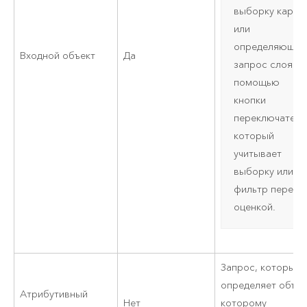
выборку карты
или
определяющий
Входной объект
Да
запрос слоя с
помощью
кнопки
переключателя
который
учитывает
выборку или
фильтр перед
оценкой.
Запрос, который
определяет объек
Атрибутивный
Нет
которому