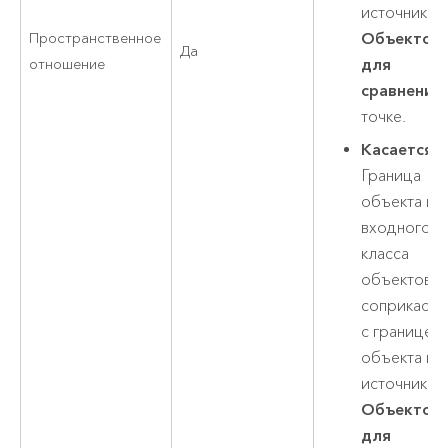
источника
Объектов
Пространственное
Да
для
отношение
сравнения
точке.
Касается
–
Граница
объекта из
входного
класса
объектов
соприкасае
с границей
объекта из
источника
Объектов
для