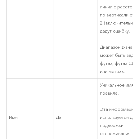
линии с расстоян
по вертикали от 1
2 (включительно)
дадут ошибку.
Диапазон z-значе
может быть задан
футах, футах СШ
или метрах.
Уникальное имя д
правила.
Эта информация
Имя
Да
используется для
поддержки
отслеживания