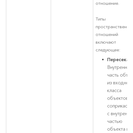
отношение.
Типы
пространственны
отношений
включают
следующее:
Пересекае
Внутренняя
часть объе
из входног
класса
объектов
соприкасае
с внутренн
частью
объекта из