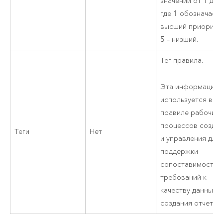
значений от 1 до 
где 1 обозначает
высший приоритет
5 – низший.
Тег правила.
Эта информация
используется в
правиле рабочих
процессов созда
Теги
Нет
и управления для
поддержки
сопоставимости
требований к
качеству данных и
создания отчетов