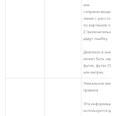
или
соприкасающиес
линии с расстоян
по вертикали от 1
2 (включительно)
дадут ошибку.
Диапазон z-значе
может быть задан
футах, футах СШ
или метрах.
Уникальное имя д
правила.
Эта информация
используется для