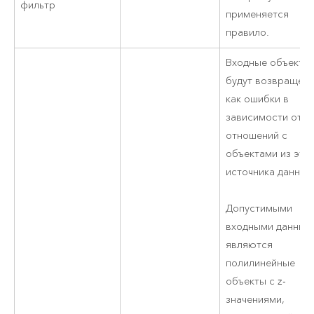
фильтр
применяется
правило.
Входные объекты
будут возвращен
как ошибки в
зависимости от и
отношений с
объектами из это
источника данных
Допустимыми
входными данным
являются
полилинейные
объекты с z-
значениями,