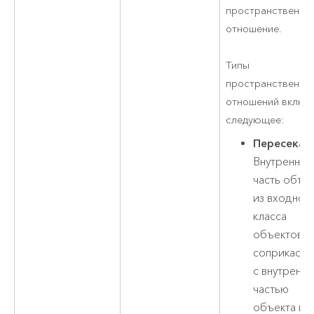
пространственно
отношение.
Типы
пространственны
отношений включ
следующее:
Пересекае
Внутренняя
часть объе
из входног
класса
объектов
соприкасае
с внутренн
частью
объекта из