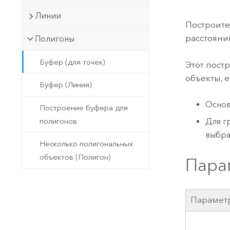
Государственное управ
Фундаментальная система для
Линии
ГИС и картографии
Природные ресурсы
Построит
расстояни
Полигоны
Технология Developer
Создание картографических
Все отрасли
Буфер (для точек)
Этот пост
приложений и приложений
объекты, 
пространственного анализа
Буфер (Линия)
Основ
Построение буфера для
Все продукты
полигонов
Для г
выбра
Несколько полигональных
объектов (Полигон)
Пара
Парамет