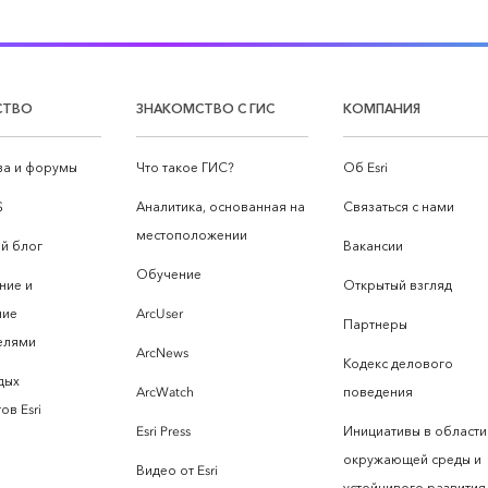
СТВО
ЗНАКОМСТВО С ГИС
КОМПАНИЯ
а и форумы
Что такое ГИС?
Об Esri
S
Аналитика, основанная на
Связаться с нами
местоположении
й блог
Вакансии
Обучение
ние и
Открытый взгляд
ние
ArcUser
Партнеры
елями
ArcNews
Кодекс делового
дых
ArcWatch
поведения
ов Esri
Esri Press
Инициативы в области
окружающей среды и
Видео от Esri
устойчивого развития