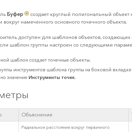
ление
Вода
технологий
ель
Буфер
создает круглый полигональный объект 
и вокруг намеченного основного точечного объекта.
Все истории
роитель доступен для шаблонов объектов, создающи
если шаблон группы настроен со следующими парам
ной шаблон создает точечные объекты.
руппы инструментов шаблона группы на боковой вкладк
но значение
Инструменты точек
.
метры
р
Объяснение
Радиальное расстояние вокруг первичного