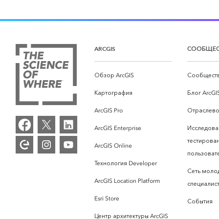
ARCGIS
СООБЩЕ
Обзор ArcGIS
Сообществ
Картография
Блог ArcGI
ArcGIS Pro
Отраслево
ArcGIS Enterprise
Исследова
тестирова
ArcGIS Online
пользоват
Технология Developer
Сеть моло
ArcGIS Location Platform
специалист
Esri Store
События
Центр архитектуры ArcGIS