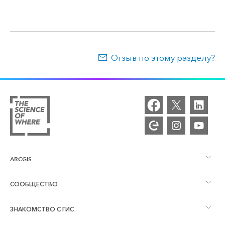
Отзыв по этому разделу?
ARCGIS
СООБЩЕСТВО
Обзор ArcGIS
ЗНАКОМСТВО С ГИС
Сообщества и форумы
Картография