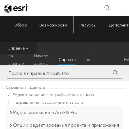
Обзор
Возможности
Ресурсы
Дополнит
ArcGIS Pro
Menu
Справка
Справочник
На
Начало
Справка
по
Py
главную
работы
инструментам
Справка
Данные
Редактирование географических данных
Направление, расстояние и высота
Редактирование в ArcGIS Pro
Опции редактирования проекта и приложения