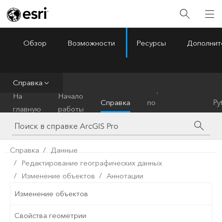
Обзор
Возможности
Ресурсы
Дополнит
ArcGIS Pro
Menu
Справка
Справочник
На
Начало
Справка
по
Py
главную
работы
инструментам
Справка
Данные
Редактирование географических данных
Изменение объектов
Аннотации
Изменение объектов
Свойства геометрии