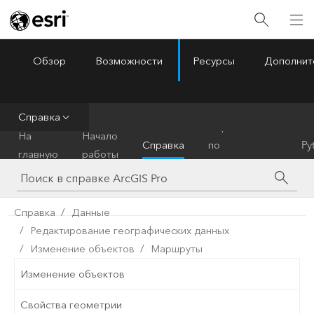
Обзор
Возможности
Ресурсы
Дополнит
ArcGIS Pro
Menu
Справка
Справочник
На
Начало
Справка
по
Py
главную
работы
инструментам
Справка
Данные
Редактирование географических данных
Изменение объектов
Маршруты
Изменение объектов
Свойства геометрии