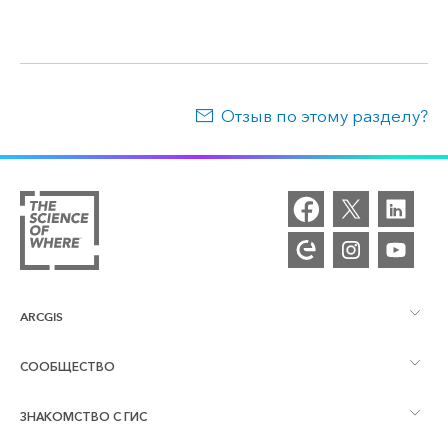
Отзыв по этому разделу?
ARCGIS
СООБЩЕСТВО
Обзор ArcGIS
ЗНАКОМСТВО С ГИС
Сообщества и форумы
Картография