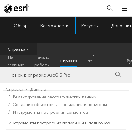
Обзор
Возможности
Ресурсы
Дополнит
ArcGIS Pro
Menu
Справка
Справочник
На
Начало
Справка
по
Py
главную
работы
инструментам
Справка
Данные
Редактирование географических данных
Создание объектов
Полилинии и полигоны
Инструменты построения сегментов
Инструменты построения полилиний и полигонов