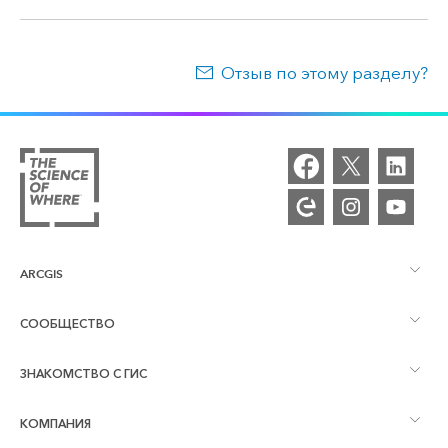
Отзыв по этому разделу?
ARCGIS
СООБЩЕСТВО
Обзор ArcGIS
ЗНАКОМСТВО С ГИС
Сообщества и форумы
Картография
КОМПАНИЯ
Что такое ГИС?
Блог ArcGIS
ArcGIS Pro