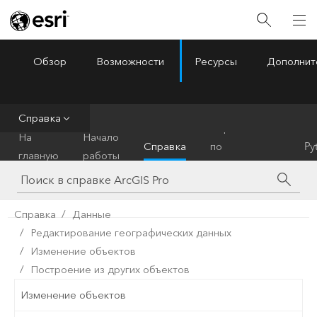
Обзор
Возможности
Ресурсы
Дополнит
ArcGIS Pro
Menu
Справка
Справочник
На
Начало
Справка
по
Py
главную
работы
инструментам
Справка
Данные
Редактирование географических данных
Изменение объектов
Построение из других объектов
Изменение объектов