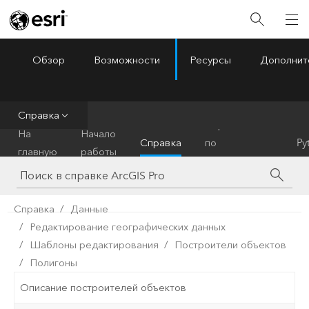
Обзор
Возможности
Ресурсы
Дополнит
ArcGIS Pro
Menu
Справка
Справочник
На
Начало
Справка
по
Py
главную
работы
инструментам
Справка
Данные
Редактирование географических данных
Шаблоны редактирования
Построители объектов
Полигоны
Описание построителей объектов