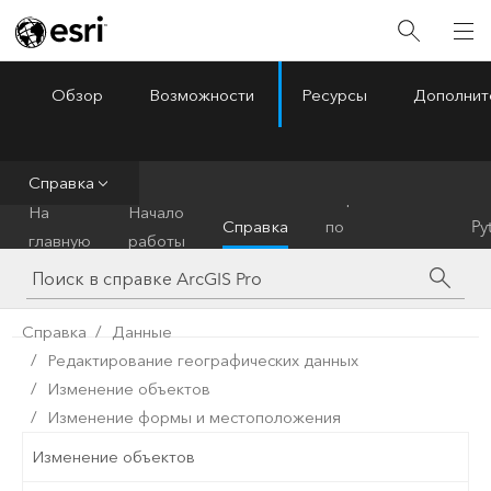
Обзор
Возможности
Ресурсы
Дополнит
ArcGIS Pro
Menu
Справка
Справочник
На
Начало
Справка
по
Py
главную
работы
инструментам
Справка
Данные
Редактирование географических данных
Изменение объектов
Изменение формы и местоположения
Изменение объектов