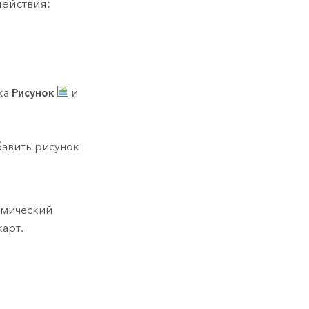
ействия:
ка
Рисунок
и
бавить рисунок
амический
карт.