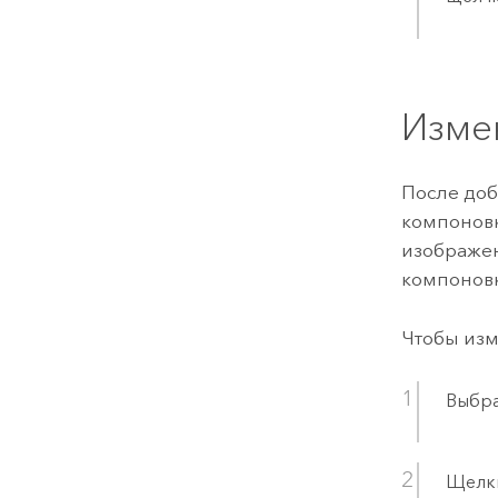
Изме
После доб
компоновк
изображен
компоновк
Чтобы изм
Выбра
Щелкн