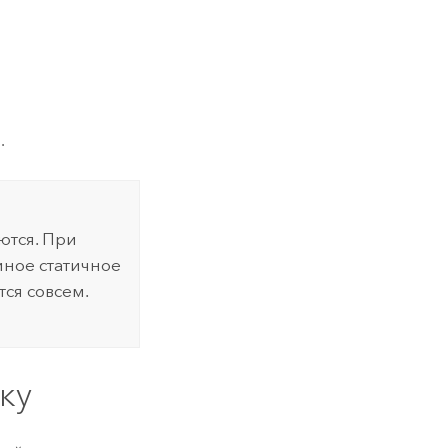
.
тся. При
ное статичное
ся совсем.
ку