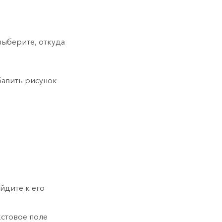
выберите, откуда
бавить рисунок
йдите к его
кстовое поле