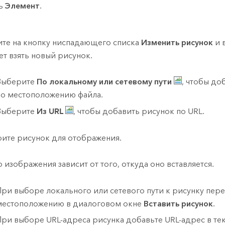
ль
Элемент
.
те на кнопку ниспадающего списка
Изменить рисунок
и 
ет взять новый рисунок.
Выберите
По локальному или сетевому пути
, чтобы до
по местоположению файла.
Выберите
Из URL
, чтобы добавить рисунок по URL.
ите рисунок для отображения.
 изображения зависит от того, откуда оно вставляется.
При выборе локального или сетевого пути к рисунку пере
местоположению в диалоговом окне
Вставить рисунок
.
При выборе URL-адреса рисунка добавьте URL-адрес в те