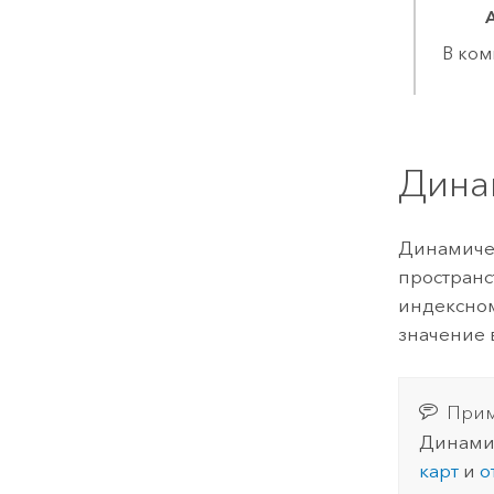
В ком
Дина
Динамичес
пространс
индексном
значение 
Прим
Динамич
карт
и
о