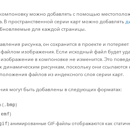
ление
Вода
технологий
 компоновку можно добавлять с помощью местополо
а. В пространственной серии карт можно добавлять
д
Все истории
 обновляемые для каждой страницы.
авления рисунка, он сохранится в проекте и потеряет 
файлом изображения. Если исходный файл будет уд
 изображение в компоновке не изменится. Это повед
 к динамическим рисункам, поскольку они ссылаются
положения файлов из индексного слоя серии карт.
ия могут быть добавлены в следующих форматах:
 (
.bmp
)
.emf
)
gif
) анимированные GIF-файлы отображаются как статичн