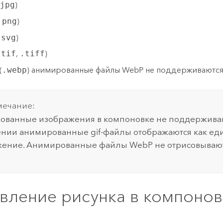
jpg
)
.png
)
.svg
)
.tif
,
.tiff
)
(
.webp
) анимированные файлы WebP не поддерживаются
ечание:
ванные изображения в компоновке не поддерживаю
нии анимированные gif-файлы отображаются как еди
ение. Анимированные файлы WebP не отрисовывают
вление рисунка в компонов