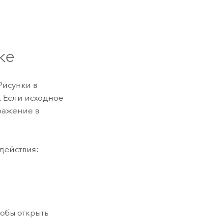
ке
Рисунки в
 Если исходное
ражение в
действия:
чтобы открыть