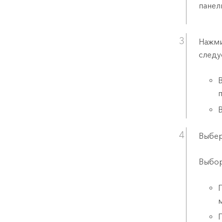
пане
Нажми
следу
Выбер
Выбор