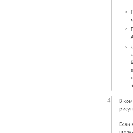
В ком
рисун
Если 
щелчк