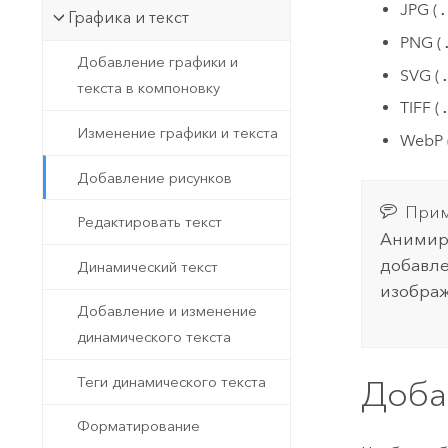
JPG (
.
Графика и текст
PNG (
Добавление графики и
SVG (
текста в компоновку
TIFF (
Изменение графики и текста
WebP 
Добавление рисунков
Прим
Редактировать текст
Анимиро
добавле
Динамический текст
изображ
Добавление и изменение
динамического текста
Теги динамического текста
Доба
Форматирование