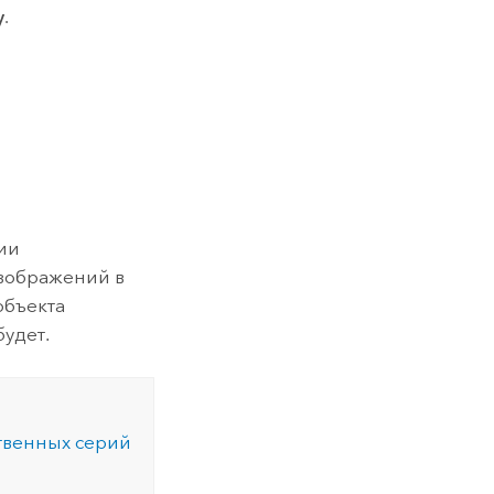
у
.
ии
изображений в
объекта
будет.
твенных серий