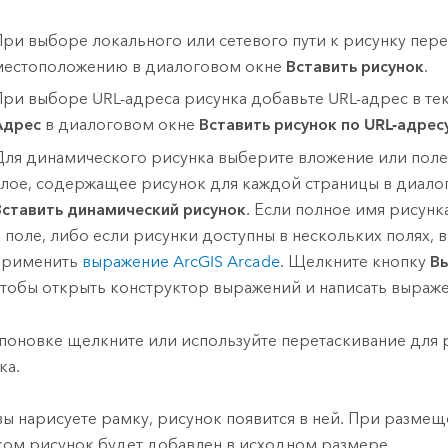
При выборе локального или сетевого пути к рисунку пере
местоположению в диалоговом окне
Вставить рисунок
.
При выборе URL-адреса рисунка добавьте URL-адрес в те
Адрес
в диалоговом окне
Вставить рисунок по URL-адрес
Для динамического рисунка выберите вложение или поле
слое, содержащее рисунок для каждой страницы в диало
Вставить динамический рисунок
. Если полное имя рисунк
в поле, либо если рисунки доступны в нескольких полях, 
применить
выражение
ArcGIS Arcade
. Щелкните кнопку
В
чтобы открыть конструктор выражений и написать выраж
поновке щелкните или используйте перетаскивание для
ка.
вы нарисуете рамку, рисунок появится в ней. При разме
ом рисунок будет добавлен в исходном размере.