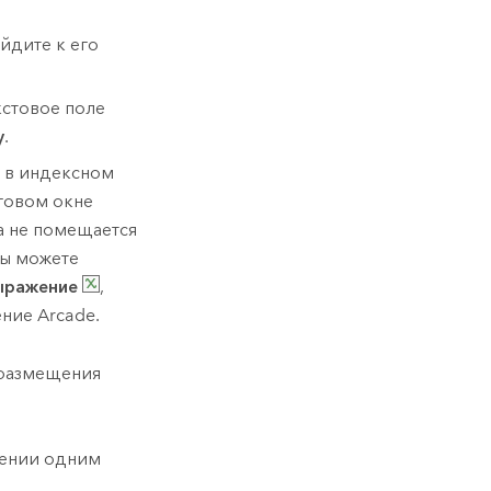
йдите к его
кстовое поле
у
.
 в индексном
говом окне
а не помещается
вы можете
ыражение
,
ение
Arcade
.
 размещения
щении одним