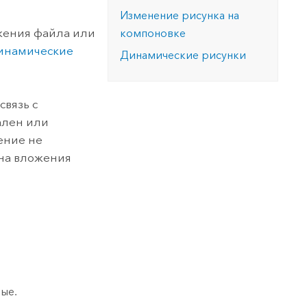
версию.
позволили провести критически важные
данных, а также для получения
Изменение рисунка на
инфраструктурой
спасательные операции.
результатов, позволяющих решать
Изучить ArcGIS Pro
жения файла или
компоновке
сложные задачи.
Прочитать статью
инамические
Динамические рисунки
Изучить этот курс
связь с
ален или
ение не
 на вложения
ые.