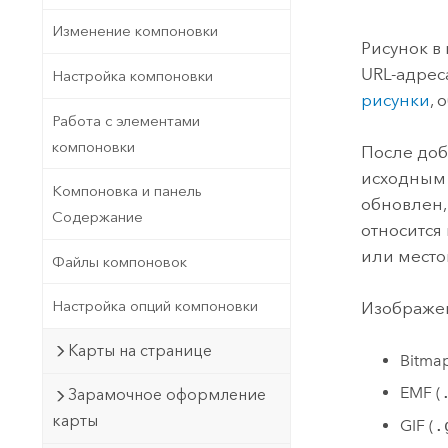
Государственное управ
Фундаментальная система для
Изменение компоновки
ГИС и картографии
Природные ресурсы
Рисунок в
URL-адрес
Настройка компоновки
Технология Developer
рисунки
,
Создание картографических
Все отрасли
Работа с элементами
приложений и приложений
компоновки
После доб
пространственного анализа
исходным 
Компоновка и панель
обновлен,
Содержание
относится
Все продукты
или место
Файлы компоновок
Настройка опций компоновки
Изображен
Карты на странице
Bitmap
EMF (
Зарамочное оформление
карты
GIF (
.