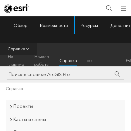
Обзор
Возможности
Ресурсы
Дополнит
ArcGIS Pro
Menu
Справка
Справочник
На
Начало
Справка
по
Py
главную
работы
инструментам
Справка
Проекты
Карты и сцены